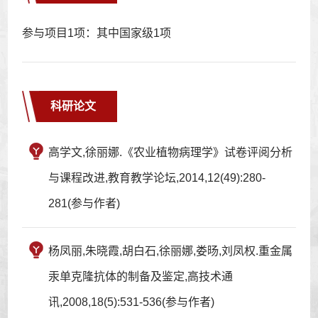
参与项目1项：其中国家级1项
科研论文
高学文,徐丽娜.《农业植物病理学》试卷评阅分析
与课程改进,教育教学论坛,2014,12(49):280-
281(参与作者)
杨凤丽,朱晓霞,胡白石,徐丽娜,娄旸,刘凤权.重金属
汞单克隆抗体的制备及鉴定,高技术通
讯,2008,18(5):531-536(参与作者)