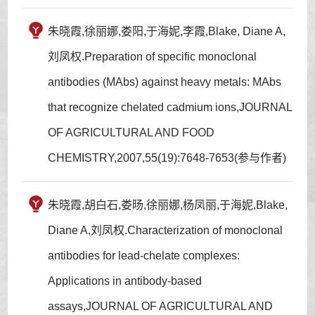
朱晓霞,徐丽娜,娄阳,于海妮,李霞,Blake, Diane A,
刘凤权.Preparation of specific monoclonal
antibodies (MAbs) against heavy metals: MAbs
that recognize chelated cadmium ions,JOURNAL
OF AGRICULTURAL AND FOOD
CHEMISTRY,2007,55(19):7648-7653(参与作者)
朱晓霞,胡白石,娄旸,徐丽娜,杨凤丽,于海妮,Blake,
Diane A,刘凤权.Characterization of monoclonal
antibodies for lead-chelate complexes:
Applications in antibody-based
assays,JOURNAL OF AGRICULTURAL AND