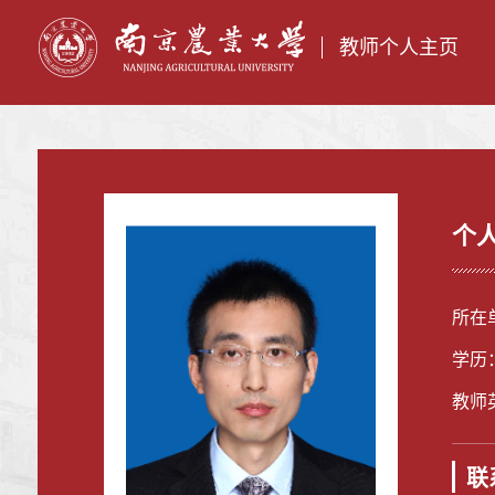
教师个人主页
个
所在
学历
教师英
联