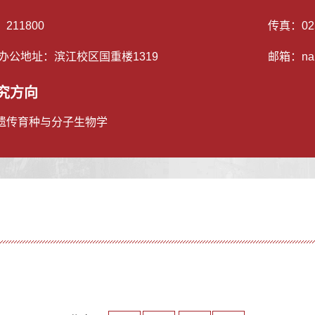
：
211800
传真：
02
/办公地址：
滨江校区国重楼1319
邮箱：
na
究方向
遗传育种与分子生物学