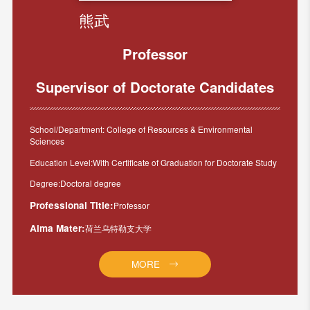
熊武
Professor
Supervisor of Doctorate Candidates
School/Department: College of Resources & Environmental
Sciences
Education Level:With Certificate of Graduation for Doctorate Study
Degree:Doctoral degree
Professional Title:
Professor
Alma Mater:
荷兰乌特勒支大学
MORE