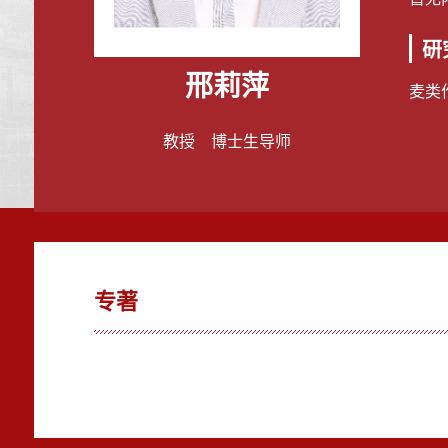
研
邢莉萍
麦类
教授 博士生导师
专著