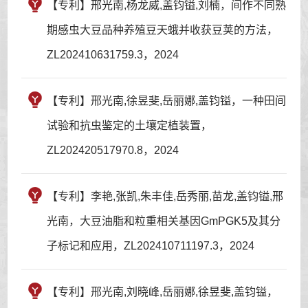
【专利】邢光南,杨龙威,盖钧镒,刘楠，间作不同熟
期感虫大豆品种养殖豆天蛾并收获豆荚的方法，
ZL202410631759.3，2024
【专利】邢光南,徐昱斐,岳丽娜,盖钧镒，一种田间
试验和抗虫鉴定的土壤定植装置，
ZL202420517970.8，2024
【专利】李艳,张凯,朱丰佳,岳秀丽,苗龙,盖钧镒,邢
光南，大豆油脂和粒重相关基因GmPGK5及其分
子标记和应用，ZL202410711197.3，2024
【专利】邢光南,刘晓峰,岳丽娜,徐昱斐,盖钧镒，