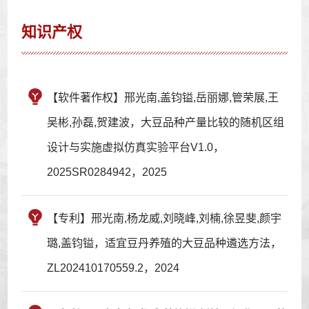
知识产权
【软件著作权】邢光南,盖钧镒,岳丽娜,管荣展,王
吴彬,孙磊,贺建波，大豆品种产量比较的随机区组
设计与实施虚拟仿真实验平台V1.0，
2025SR0284942，2025
【专利】邢光南,杨龙威,刘晓峰,刘楠,徐昱斐,颜宇
璐,盖钧镒，适宜豆丹养殖的大豆品种遴选方法，
ZL202410170559.2，2024