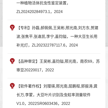
一种植物活体抗虫性鉴定装置，
ZL202420284973.1，2024
【专利】孙磊,郝佩佩,王吴彬,邢光南,刘方东,贺建
波,张焦平,张逢凯,李宁,盖钧镒，一种大豆生长用
补光灯，ZL202322787117.6，2024
【品种审定】王吴彬,盖钧镒,邢光南，南农69，苏
审豆20220017，2022
【软件著作权】刘璎瑛,邢光南,屈鹏程,郭振涛,龚
长万,李蒙，大豆叶片识别及虫蛀率测量软件
V1.0，2022SR0603436，2022