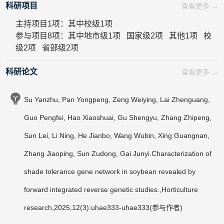
科研项目
查看更多 →
主持项目1项：其中校级1项
参与项目8项：其中地市级1项 国家级2项 其他1项 校
级2项 省部级2项
科研论文
查看更多 →
Su Yanzhu, Pan Yongpeng, Zeng Weiying, Lai Zhenguang,
Guo Pengfei, Hao Xiaoshuai, Gu Shengyu, Zhang Zhipeng,
Sun Lei, Li Ning, He Jianbo, Wang Wubin, Xing Guangnan,
Zhang Jiaoping, Sun Zudong, Gai Junyi.Characterization of
shade tolerance gene network in soybean revealed by
forward integrated reverse genetic studies.,Horticulture
research,2025,12(3):uhae333-uhae333(参与作者)