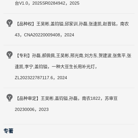
台V1.0，2025SR0284942，2025
【品种权】王吴彬,盖钧镒,邱家训,孙磊,张逢凯,赵晋铭，南农
43，CNA20220009408，2024
【专利】孙磊,郝佩佩,王吴彬,邢光南,刘方东,贺建波,张焦平,张
逢凯,李宁,盖钧镒，一种大豆生长用补光灯，
ZL202322787117.6，2024
【品种审定】王吴彬,盖钧镒,孙磊，南农1822，苏审豆
20230006，2023
专著