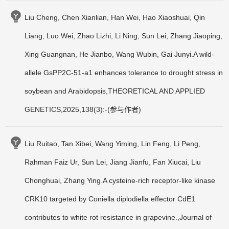
Liu Cheng, Chen Xianlian, Han Wei, Hao Xiaoshuai, Qin
Liang, Luo Wei, Zhao Lizhi, Li Ning, Sun Lei, Zhang Jiaoping,
Xing Guangnan, He Jianbo, Wang Wubin, Gai Junyi.A wild-
allele GsPP2C-51-a1 enhances tolerance to drought stress in
soybean and Arabidopsis,THEORETICAL AND APPLIED
GENETICS,2025,138(3):-(参与作者)
Liu Ruitao, Tan Xibei, Wang Yiming, Lin Feng, Li Peng,
Rahman Faiz Ur, Sun Lei, Jiang Jianfu, Fan Xiucai, Liu
Chonghuai, Zhang Ying.A cysteine-rich receptor-like kinase
CRK10 targeted by Coniella diplodiella effector CdE1
contributes to white rot resistance in grapevine.,Journal of