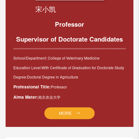
宋小凯
Professor
Supervisor of Doctorate Candidates
School/Department: College of Veterinary Medicine
Education Level:With Certificate of Graduation for Doctorate Study
Degree:Doctoral Degree in Agriculture
Professional Title:
Professor
Alma Mater:
南京农业大学
MORE