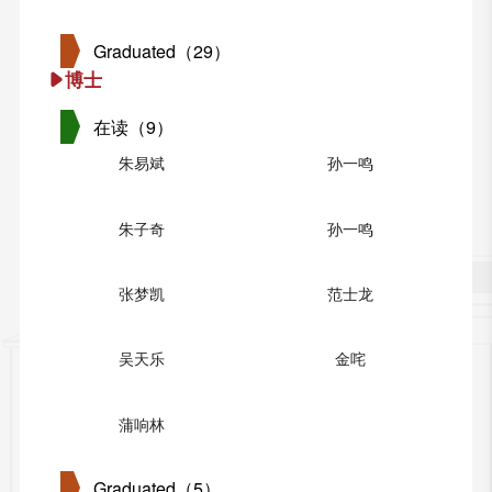
Graduated（29）
博士
在读（9）
朱易斌
孙一鸣
朱子奇
孙一鸣
张梦凯
范士龙
吴天乐
金咤
蒲响林
Graduated（5）