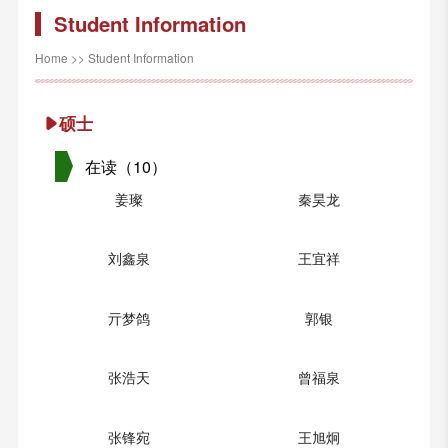
Student Information
Home
>>
Student Information
硕士
在读（10）
姜璨
秦昊龙
刘鑫泉
王宜祥
亓梦鸽
郭银
张浩天
曾福泉
张锋宛
王旭炯