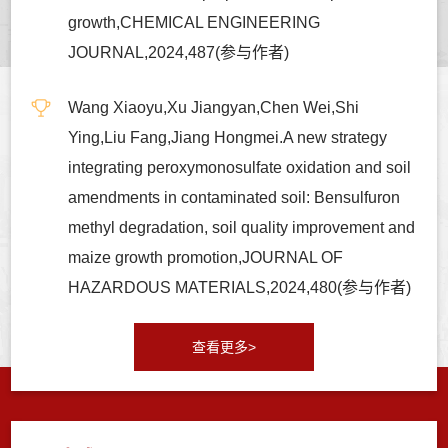
growth,CHEMICAL ENGINEERING
JOURNAL,2024,487(参与作者)
Wang Xiaoyu,Xu Jiangyan,Chen Wei,Shi
Ying,Liu Fang,Jiang Hongmei.A new strategy
integrating peroxymonosulfate oxidation and soil
amendments in contaminated soil: Bensulfuron
methyl degradation, soil quality improvement and
maize growth promotion,JOURNAL OF
HAZARDOUS MATERIALS,2024,480(参与作者)
查看更多>