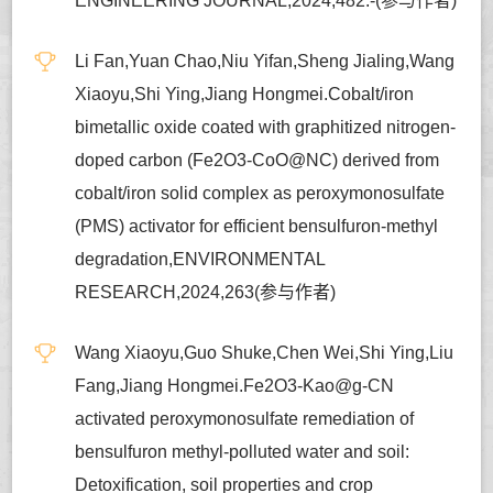
ENGINEERING JOURNAL,2024,482:-(参与作者)
Li Fan,Yuan Chao,Niu Yifan,Sheng Jialing,Wang
Xiaoyu,Shi Ying,Jiang Hongmei.Cobalt/iron
bimetallic oxide coated with graphitized nitrogen-
doped carbon (Fe2O3-CoO@NC) derived from
cobalt/iron solid complex as peroxymonosulfate
(PMS) activator for efficient bensulfuron-methyl
degradation,ENVIRONMENTAL
RESEARCH,2024,263(参与作者)
Wang Xiaoyu,Guo Shuke,Chen Wei,Shi Ying,Liu
Fang,Jiang Hongmei.Fe2O3-Kao@g-CN
activated peroxymonosulfate remediation of
bensulfuron methyl-polluted water and soil:
Detoxification, soil properties and crop