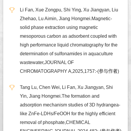
Li Fan, Xue Zongpu, Shi Ying, Xu Jiangyan, Liu
Zhehao, Lu Aimin, Jiang Hongmei.Magnetic-
solid phase extraction using magnetic
mesoporous carbon as adsorbent coupled with
high performance liquid chromatography for the
determination of sulfonamides in aquaculture
wastewater,JOURNAL OF
CHROMATOGRAPHY A,2025,1757:-(参与作者)
Tang Lu, Chen Wei, Li Fan, Xu Jiangyan, Shi
Yin, Jiang Hongmei.The formation and
adsorption mechanism studies of 3D hydrangea-
like ZnFe-LDHs/FeOOH for the highly efficient
removal of phosphate,CHEMICAL