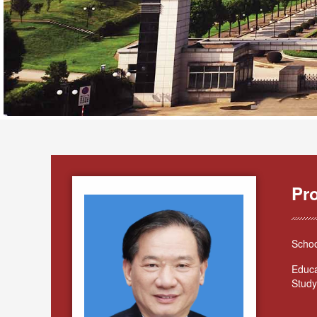
Pr
Schoo
Educa
Study