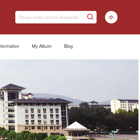
中
nformation
My Album
Blog