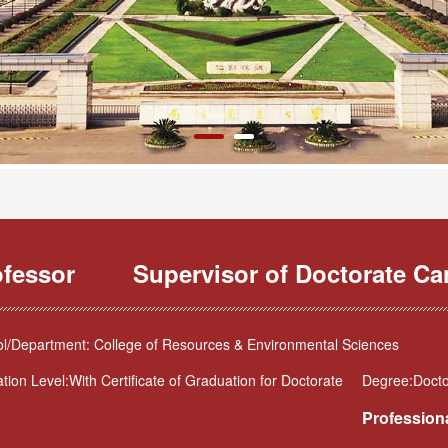
ofessor
Supervisor of Doctorate Ca
l/Department: College of Resources & Environmental Sciences
tion Level:With Certificate of Graduation for Doctorate
Degree:Docto
Professiona