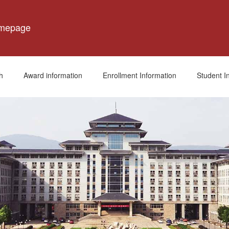
omepage
h
Award information
Enrollment Information
Student I