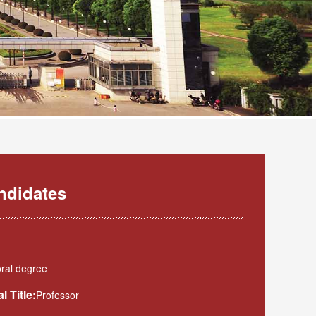
ndidates
ral degree
l Title:
Professor