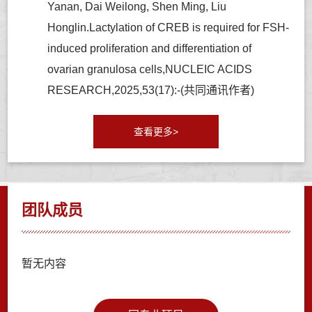
Yanan, Dai Weilong, Shen Ming, Liu
Honglin.Lactylation of CREB is required for FSH-
induced proliferation and differentiation of
ovarian granulosa cells,NUCLEIC ACIDS
RESEARCH,2025,53(17):-(共同通讯作者)
查看更多>
团队成员
暂无内容