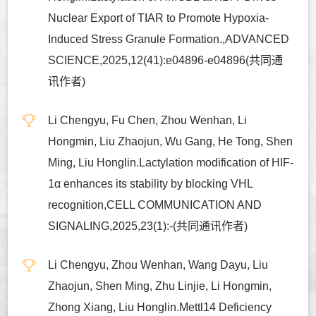
Nuclear Export of TIAR to Promote Hypoxia-
Induced Stress Granule Formation.,ADVANCED
SCIENCE,2025,12(41):e04896-e04896(共同通
讯作者)
Li Chengyu, Fu Chen, Zhou Wenhan, Li
Hongmin, Liu Zhaojun, Wu Gang, He Tong, Shen
Ming, Liu Honglin.Lactylation modification of HIF-
1α enhances its stability by blocking VHL
recognition,CELL COMMUNICATION AND
SIGNALING,2025,23(1):-(共同通讯作者)
Li Chengyu, Zhou Wenhan, Wang Dayu, Liu
Zhaojun, Shen Ming, Zhu Linjie, Li Hongmin,
Zhong Xiang, Liu Honglin.Mettl14 Deficiency