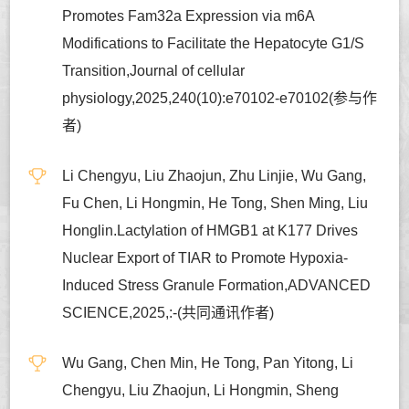
Promotes Fam32a Expression via m6A
Modifications to Facilitate the Hepatocyte G1/S
Transition,Journal of cellular
physiology,2025,240(10):e70102-e70102(参与作
者)
Li Chengyu, Liu Zhaojun, Zhu Linjie, Wu Gang,
Fu Chen, Li Hongmin, He Tong, Shen Ming, Liu
Honglin.Lactylation of HMGB1 at K177 Drives
Nuclear Export of TIAR to Promote Hypoxia-
Induced Stress Granule Formation,ADVANCED
SCIENCE,2025,:-(共同通讯作者)
Wu Gang, Chen Min, He Tong, Pan Yitong, Li
Chengyu, Liu Zhaojun, Li Hongmin, Sheng