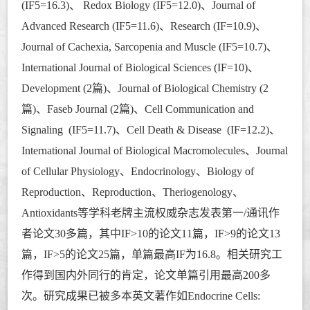
(IF5=16.3)、 Redox Biology (IF5=12.0)、Journal of
Advanced Research (IF5=11.6)、
Research (IF=10.9)、
Journal of Cachexia, Sarcopenia and Muscle (IF5=10.7)、
International Journal of Biological Sciences (IF=10)、
Development (2篇)、Journal of Biological Chemistry (2
篇)、Faseb Journal (2篇)、Cell Communication and
Signaling (IF5=11.7)、Cell Death & Disease (IF=12.2)、
International Journal of Biological Macromolecules、Journal
of Cellular Physiology、Endocrinology、Biology of
Reproduction、Reproduction、Theriogenology、
Antioxidants
等学科老牌主流权威杂志发表第一/通讯作
者论文30多篇，其中IF>10的论文11篇，IF>9的论文13
篇，IF>5的论文25篇，单篇最高IF为
16.8
。
相关研究工
作得到国内外同行的肯定，论
文单篇引用最高200多
次。研究成果已被多本英文著作如Endocrine Cells: