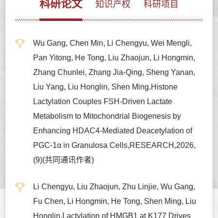
科研论文
知识产权
科研项目
Wu Gang, Chen Min, Li Chengyu, Wei Mengli,
Pan Yitong, He Tong, Liu Zhaojun, Li Hongmin,
Zhang Chunlei, Zhang Jia-Qing, Sheng Yanan,
Liu Yang, Liu Honglin, Shen Ming.Histone
Lactylation Couples FSH-Driven Lactate
Metabolism to Mitochondrial Biogenesis by
Enhancing HDAC4-Mediated Deacetylation of
PGC-1α in Granulosa Cells,RESEARCH,2026,
(9)(共同通讯作者)
Li Chengyu, Liu Zhaojun, Zhu Linjie, Wu Gang,
Fu Chen, Li Hongmin, He Tong, Shen Ming, Liu
Honglin.Lactylation of HMGB1 at K177 Drives