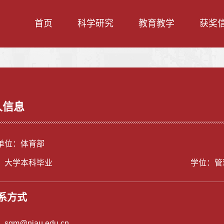
首页
科学研究
教育教学
获奖
人信息
单位：体育部
：大学本科毕业
学位：管
系方式
：
sgm@njau.edu.cn