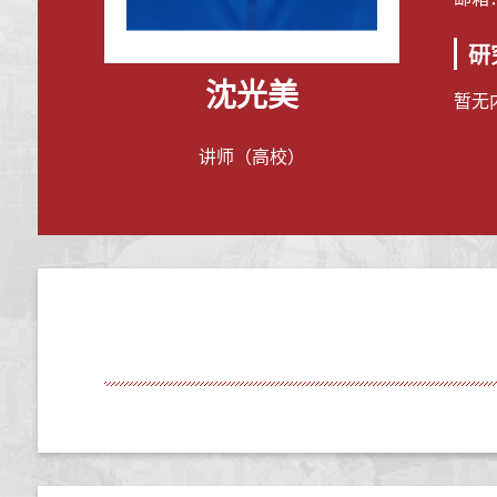
研
沈光美
暂无
讲师（高校）