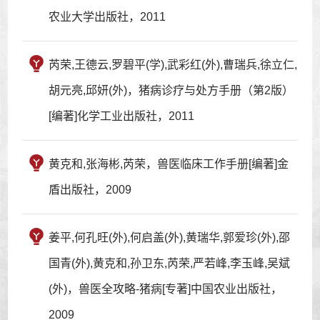
农业大学出版社，2011
芮荣,王德云,罗碧平(学),武彩红(外),曹瑞兵,徐立仁,
胡元亮,邱妍(外)，猪病诊疗与处方手册（第2版）
[编著]化学工业出版社，2011
黄克和,张海彬,芮荣，兽医临床工作手册[编著]金
盾出版社，2009
姜平,何孔旺(外),何启盖(外),黄瑞华,郭爱珍(外),邵
国青(外),黄克和,孙卫东,芮荣,严若峰,李玉峰,吴斌
(外)，兽医全攻略-猪病[专著]中国农业出版社，
2009