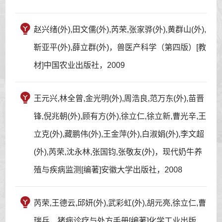
赵兴绪(外),田文儒(外),芮荣,张家骅(外),黄群山(外),
靳亚平(外),薛立群(外)，兽医产科学（第四版）[教
材]中国农业出版社，2009
王元兴,林全曾,金光明(外),周浩良,范万东(外),苗晋
锋,倪兆朝(外),顾有方(外),徐立仁,徐立新,曹光辛,王
立克(外),藏鹏伟(外),王金萍(外),白淑娟(外),李文超
(外),芮荣,沈永林,张国钧,张敬友(外)，现代奶牛养
殖与疾病监测[编著]安徽大学出版社，2008
芮荣,王德云,邱妍(外),武彩虹(外),胡元亮,徐立仁,曹
瑞兵，猪病诊疗与处方手册[编著]化学工业出版