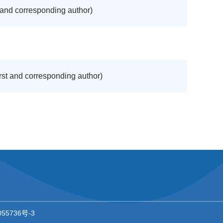
esponding author)
orresponding author)
11055736号-3