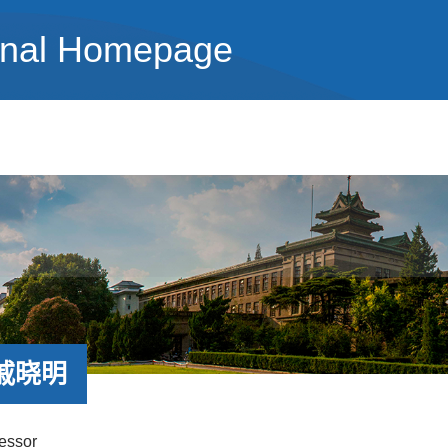
onal Homepage
戚晓明
fessor