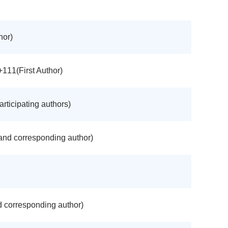
or)
irst Author)
ting authors)
esponding author)
sponding author)