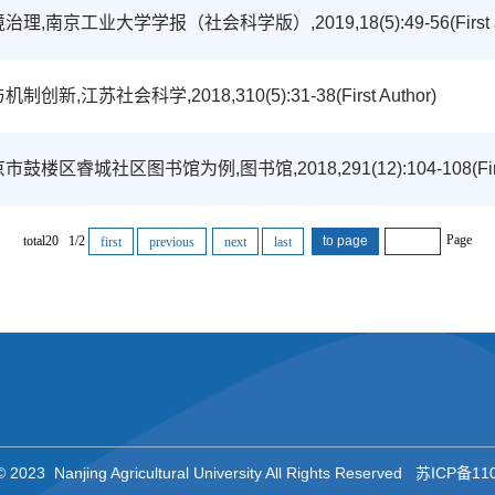
学报（社会科学版）,2019,18(5):49-56(First and corr
会科学,2018,310(5):31-38(First Author)
书馆为例,图书馆,2018,291(12):104-108(First and c
Page
total20 1/2
first
previous
next
last
© 2023 Nanjing Agricultural University All Rights Reserved 苏ICP备