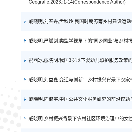
Geografie,2023,:1-14(Correspondence Author)
戚晓明,刘春卉,尹秋玲.民国时期苏南乡村建设运动中的公共空间,
戚晓明,严斌剑.类型学视角下的“同乡同业”与乡村振兴,河海大学
祝西冰,戚晓明.我国3岁以下婴幼儿照护服务政策的省际差异与协同
戚晓明,刘益鑫.变迁与创新：乡村振兴背景下农家书屋的历史考察与现
戚晓明,陈俍宇.中国公共文化服务研究的前沿议题与未来展望,图书馆
戚晓明.乡村振兴背景下农村社区环境治理中的女性参与,河海大学学报