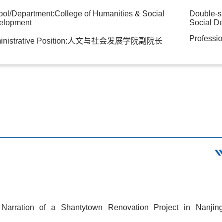
ol/Department:College of Humanities & Social
Double-s
elopment
Social D
Professio
inistrative Position:人文与社会发展学院副院长
rration of a Shantytown Renovation Project in Nanjing,