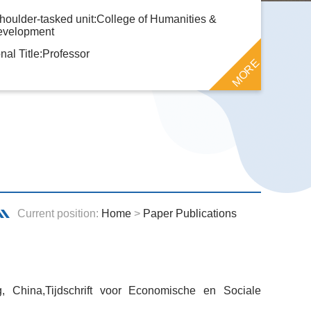
houlder-tasked unit:College of Humanities &
evelopment
nal Title:Professor
MORE
Current position:
Home
>
Paper Publications
 China,Tijdschrift voor Economische en Sociale