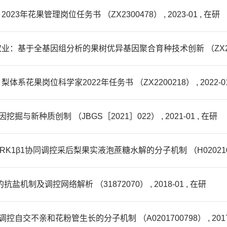
花果管理岗位任务书 （ZX2300478） , 2023-01 , 在研
于全基因组分析的果树优异基因聚合育种技术创新 （ZX2200323）
岗位科学家2022年任务书 （ZX2200218） , 2022-01 
新种质创制 （JBGS［2021］022） , 2021-01 , 在研
K1β1协同调控采后梨果实液泡蔗糖水解的分子机制 （H0202100869）
制及调控网络解析 （31872070） , 2018-01 , 在研
不亲和花粉管生长的分子机制 （A0201700798） , 2017-01 