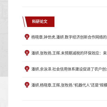
科研论文
杨晓章,钟世虎,潘妍.数字经济创新合作网络的时空演
潘妍,张牧扬,王辉.未预期减税的环保效应：来自增值
潘妍,余泳泽.社会信用体系建设促进了农户创业吗?—
潘妍,杨晓章,王辉,张牧扬.“机器代人”还是“规模