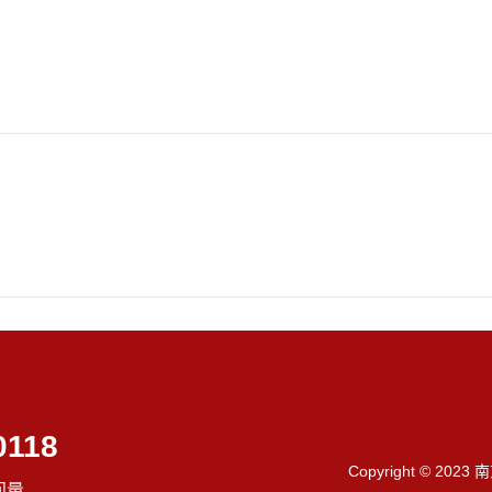
0118
Copyright © 202
问量