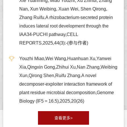
Xie Yuanming, Miao Youzhi, Xu Zhihui, Zhang
Nan, Xun Weibing, Xuan Wei, Shen Qirong,
Zhang Ruifu.A rhizobacterium-secreted protein
induces lateral root development through the
IAA34-PUCHI pathway,CELL
REPORTS,2025,44(3):-(参与作者)
Youzhi Miao,Wei Wang,Huanhuan Xu,Yanwei
Xia,Qingxin Gong,Zhihui Xu,Nan Zhang,Weibing
Xun,Qirong Shen,Ruifu Zhang.A novel
decomposer-exploiter interaction framework of
plant residue microbial decomposition,Genome
Biology (IF5 = 16.5),2025,20(26)
查看更多>