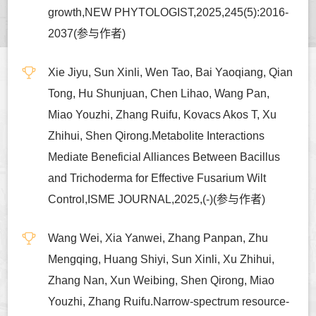
growth,NEW PHYTOLOGIST,2025,245(5):2016-
2037(参与作者)
Xie Jiyu, Sun Xinli, Wen Tao, Bai Yaoqiang, Qian
Tong, Hu Shunjuan, Chen Lihao, Wang Pan,
Miao Youzhi, Zhang Ruifu, Kovacs Akos T, Xu
Zhihui, Shen Qirong.Metabolite Interactions
Mediate Beneficial Alliances Between Bacillus
and Trichoderma for Effective Fusarium Wilt
Control,ISME JOURNAL,2025,(-)(参与作者)
Wang Wei, Xia Yanwei, Zhang Panpan, Zhu
Mengqing, Huang Shiyi, Sun Xinli, Xu Zhihui,
Zhang Nan, Xun Weibing, Shen Qirong, Miao
Youzhi, Zhang Ruifu.Narrow-spectrum resource-