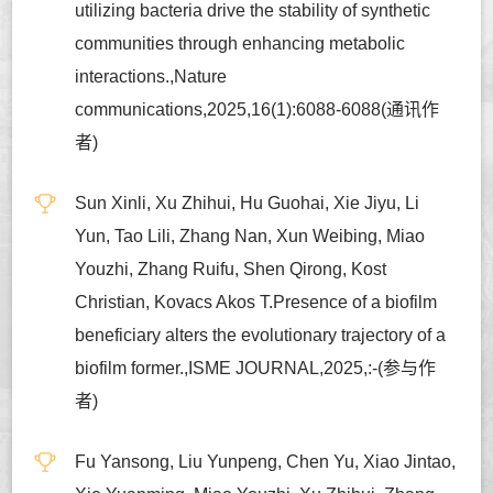
utilizing bacteria drive the stability of synthetic
communities through enhancing metabolic
interactions.,Nature
communications,2025,16(1):6088-6088(通讯作
者)
Sun Xinli, Xu Zhihui, Hu Guohai, Xie Jiyu, Li
Yun, Tao Lili, Zhang Nan, Xun Weibing, Miao
Youzhi, Zhang Ruifu, Shen Qirong, Kost
Christian, Kovacs Akos T.Presence of a biofilm
beneficiary alters the evolutionary trajectory of a
biofilm former.,ISME JOURNAL,2025,:-(参与作
者)
Fu Yansong, Liu Yunpeng, Chen Yu, Xiao Jintao,