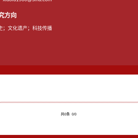
究方向
史；文化遗产；科技传播
共0条 0/0