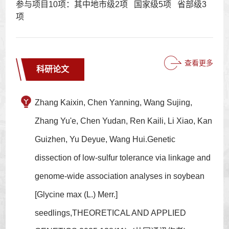
参与项目10项：其中地市级2项 国家级5项 省部级3
项
查看更多
科研论文
Zhang Kaixin, Chen Yanning, Wang Sujing,
Zhang Yu'e, Chen Yudan, Ren Kaili, Li Xiao, Kan
Guizhen, Yu Deyue, Wang Hui.Genetic
dissection of low-sulfur tolerance via linkage and
genome-wide association analyses in soybean
[Glycine max (L.) Merr.]
seedlings,THEORETICAL AND APPLIED