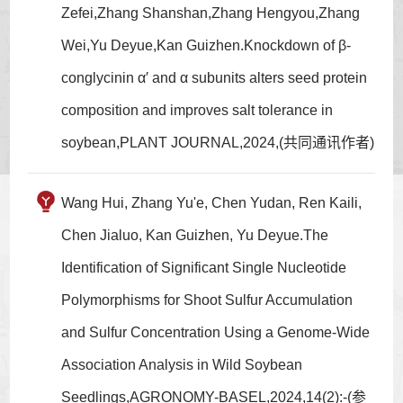
Zefei,Zhang Shanshan,Zhang Hengyou,Zhang
Wei,Yu Deyue,Kan Guizhen.Knockdown of β-
conglycinin α′ and α subunits alters seed protein
composition and improves salt tolerance in
soybean,PLANT JOURNAL,2024,(共同通讯作者)
Wang Hui, Zhang Yu'e, Chen Yudan, Ren Kaili,
Chen Jialuo, Kan Guizhen, Yu Deyue.The
Identification of Significant Single Nucleotide
Polymorphisms for Shoot Sulfur Accumulation
and Sulfur Concentration Using a Genome-Wide
Association Analysis in Wild Soybean
Seedlings,AGRONOMY-BASEL,2024,14(2):-(参