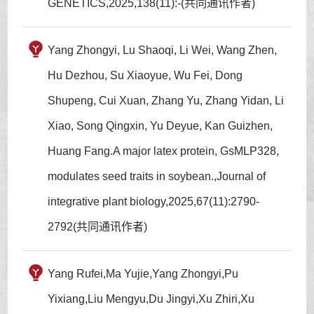
GENETICS,2025,138(11):-(共同通讯作者)
Yang Zhongyi, Lu Shaoqi, Li Wei, Wang Zhen,
Hu Dezhou, Su Xiaoyue, Wu Fei, Dong
Shupeng, Cui Xuan, Zhang Yu, Zhang Yidan, Li
Xiao, Song Qingxin, Yu Deyue, Kan Guizhen,
Huang Fang.A major latex protein, GsMLP328,
modulates seed traits in soybean.,Journal of
integrative plant biology,2025,67(11):2790-
2792(共同通讯作者)
Yang Rufei,Ma Yujie,Yang Zhongyi,Pu
Yixiang,Liu Mengyu,Du Jingyi,Xu Zhiri,Xu