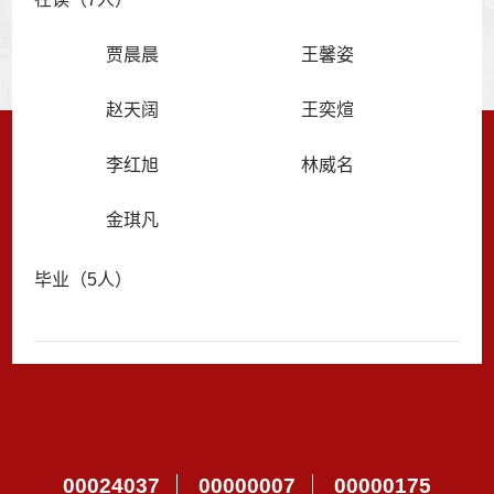
贾晨晨
王馨姿
赵天阔
王奕煊
李红旭
林威名
金琪凡
毕业（5人）
00024037
00000007
00000175