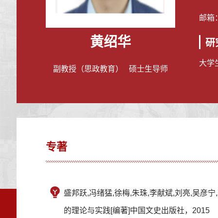
邮箱
黄绍华
研
大学
副教授（思政教育） 硕士生导师
专著
盛邦跃,冯绪猛,徐梅,朱珠,李献斌,刘亮,吴
的理论与实践[编著]中国文史出版社，2015