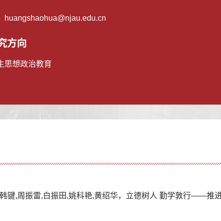
：
huangshaohua@njau.edu.cn
究方向
生思想政治教育
彦宁,韩键,周振雷,白振田,姚科艳,黄绍华，立德树人 勤学敦行—