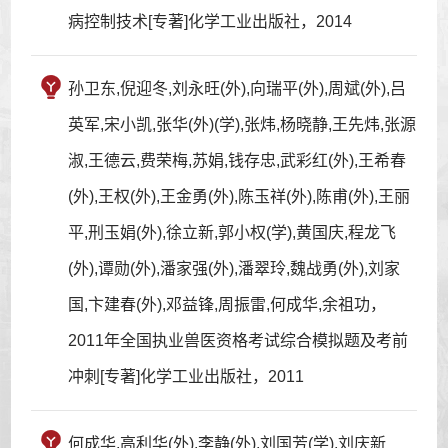
病控制技术[专著]化学工业出版社，2014
孙卫东,倪迎冬,刘永旺(外),向瑞平(外),周斌(外),吕
英军,宋小凯,张华(外)(学),张炜,杨晓静,王先炜,张源
淑,王德云,费荣梅,苏娟,钱存忠,武彩红(外),王希春
(外),王权(外),王金勇(外),陈玉祥(外),陈甫(外),王丽
平,刑玉娟(外),徐立新,郭小权(学),黄国庆,程龙飞
(外),谭勋(外),潘家强(外),潘翠玲,魏战勇(外),刘家
国,卞建春(外),邓益锋,周振雷,何成华,余祖功，
2011年全国执业兽医资格考试综合模拟题及考前
冲刺[专著]化学工业出版社，2011
何成华,高利华(外),李静(外),刘国芳(学),刘庆新