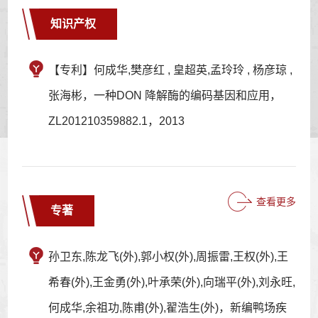
知识产权
【专利】何成华,樊彦红 , 皇超英,孟玲玲 , 杨彦琼 ,
张海彬，一种DON 降解酶的编码基因和应用，
ZL201210359882.1，2013
查看更多
专著
孙卫东,陈龙飞(外),郭小权(外),周振雷,王权(外),王
希春(外),王金勇(外),叶承荣(外),向瑞平(外),刘永旺,
何成华,余祖功,陈甫(外),翟浩生(外)，新编鸭场疾