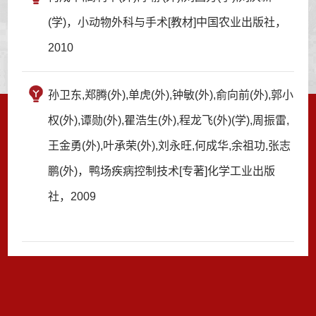
(学)，小动物外科与手术[教材]中国农业出版社，
2010
孙卫东,郑腾(外),单虎(外),钟敏(外),俞向前(外),郭小
权(外),谭勋(外),瞿浩生(外),程龙飞(外)(学),周振雷,
王金勇(外),叶承荣(外),刘永旺,何成华,余祖功,张志
鹏(外)，鸭场疾病控制技术[专著]化学工业出版
社，2009