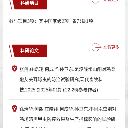
科研项目
参与项目3项：其中国家级2项 省部级1项
查看更多
科研论文
张勇,庄皓翔,何成华,孙卫东.氢溴酸常山酮对鸡柔
嫩艾美耳球虫的防治试验研究,现代畜牧科
技,2025,(2025年01期):22-26(参与作者)
徐清华,何熙,庄皓翔,何成华,孙卫东.不同杀虫剂对
鸡场暗黑甲虫防控效果及生产指标影响的试验研