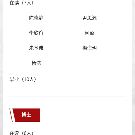
在读（7人）
陈晓静
尹思源
李欣谊
何盈
朱基伟
梅海玥
杨浩
毕业（10人）
博士
在读（6人）