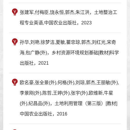
张建军,付梅臣,饶永恒,郭杰,朱江洪，土地整治工
程专业英语,中国农业出版社，2023
孙华,刘艳,徐梦洁,夏敏,瞿忠琼,郭杰,刘红光,宋奇
海,包广静(外)，乡村资源环境规划基础[教材]科学
出版社，2021
欧名豪,张全景(外),何格(外),刘琼,郭杰,王丽敏(外),
李景刚(外),陈哲,王婷(外),张宇(外),欧维新,牛星
(外),纪昌品(外)，土地利用管理（第三版）[教材]
中国农业出版社，2016