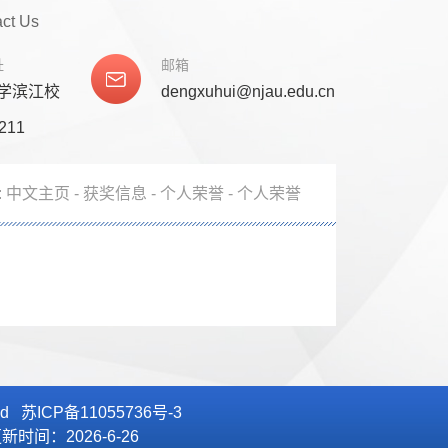
act Us
址
邮箱
学滨江校
dengxuhui@njau.edu.cn
211
:
中文主页
-
获奖信息
-
个人荣誉
- 个人荣誉
ved 苏ICP备11055736号-3
更新时间：
2026
-
6
-
26