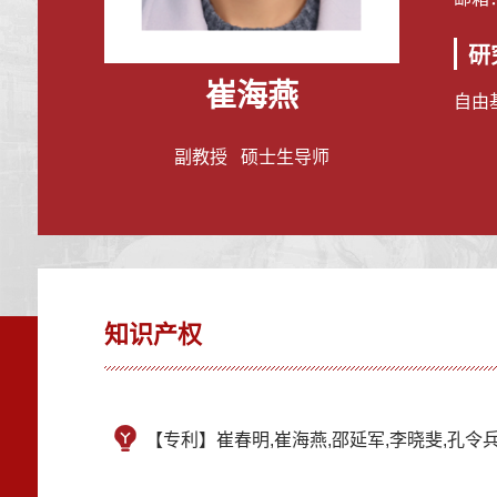
研
崔海燕
自由
副教授 硕士生导师
知识产权
【专利】崔春明,崔海燕,邵延军,李晓斐,孔令兵,