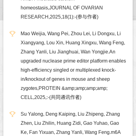
homeostasis,JOURNAL OF OVARIAN
RESEARCH,2025,18(1):-(参与作者)
Mao Weijia, Wang Pei, Zhou Lei, Li Dongxu, Li
Xiangyang, Lou Xin, Huang Xingxu, Wang Feng,
Zhang Yanli, Liu Jianghuai, Wan Yongjie.An
upgraded nuclease prime editor platform enables
high-efficiency singled or multiplexed knock-
in/knockout of genes in mouse and sheep
zygotes,PROTEIN &amp;amp;amp;amp;
CELL,2025,:-(共同通讯作者)
Su Yalong, Deng Kaiping, Liu Zhipeng, Zhang
Zhen, Liu Zhilin, Huang Zidi, Gao Yuhao, Gao
Ke, Fan Yixuan, Zhang Yanli, Wang Feng.m6A