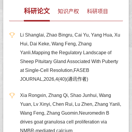
科研论文
知识产权
科研项目
Li Shanglai, Zhao Bingru, Cai Yu, Yang Hua, Xu
Hui, Dai Keke, Wang Feng, Zhang
Yanli.Mapping the Regulatory Landscape of
Sheep Pituitary Gland Associated With Puberty
at Single-Cell Resolution,FASEB
JOURNAL,2026,4(40)(通讯作者)
Xia Rongxin, Zhang Qi, Shao Junhui, Wang
Yuan, Lv Xinyi, Chen Rui, Lu Zhen, Zhang Yanli,
Wang Feng, Zhang Guomin.Neuromedin B
drives goat granulosa cell proliferation via
NMBR-mediated calcium