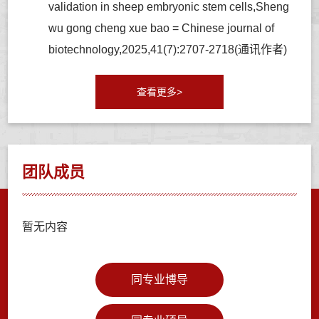
validation in sheep embryonic stem cells,Sheng
wu gong cheng xue bao = Chinese journal of
biotechnology,2025,41(7):2707-2718(通讯作者)
查看更多>
团队成员
暂无内容
同专业博导