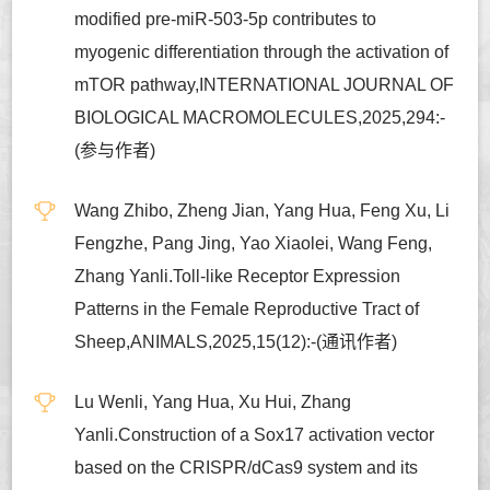
modified pre-miR-503-5p contributes to
myogenic differentiation through the activation of
mTOR pathway,INTERNATIONAL JOURNAL OF
BIOLOGICAL MACROMOLECULES,2025,294:-
(参与作者)
Wang Zhibo, Zheng Jian, Yang Hua, Feng Xu, Li
Fengzhe, Pang Jing, Yao Xiaolei, Wang Feng,
Zhang Yanli.Toll-like Receptor Expression
Patterns in the Female Reproductive Tract of
Sheep,ANIMALS,2025,15(12):-(通讯作者)
Lu Wenli, Yang Hua, Xu Hui, Zhang
Yanli.Construction of a Sox17 activation vector
based on the CRISPR/dCas9 system and its