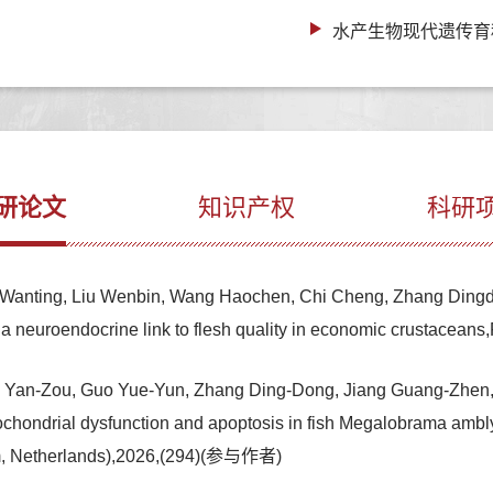
水产生物现代遗传育
研论文
知识产权
科研
g Wanting, Liu Wenbin, Wang Haochen, Chi Cheng, Zhang Dingd
veil a neuroendocrine link to flesh quality in economic crus
g Yan-Zou, Guo Yue-Yun, Zhang Ding-Dong, Jiang Guang-Zhen, 
chondrial dysfunction and apoptosis in fish Megalobrama amb
am, Netherlands),2026,(294)(参与作者)