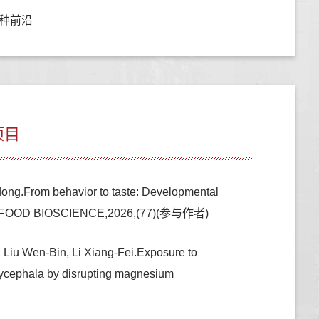
种前沿
项目
ong.From behavior to taste: Developmental
taceans,FOOD BIOSCIENCE,2026,(77)(参与作者)
Liu Wen-Bin, Li Xiang-Fei.Exposure to
lycephala by disrupting magnesium