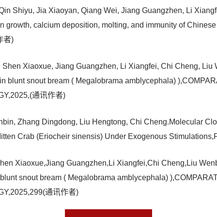
in Shiyu, Jia Xiaoyan, Qiang Wei, Jiang Guangzhen, Li Xiangf
on growth, calcium deposition, molting, and immunity of Chinese 
讯作者)
e, Shen Xiaoxue, Jiang Guangzhen, Li Xiangfei, Chi Cheng, Li
 miR-30c in blunt snout bream ( Megalobrama amblycephala) 
GY,2025,(通讯作者)
bin, Zhang Dingdong, Liu Hengtong, Chi Cheng.Molecular Cloni
itten Crab (Eriocheir sinensis) Under Exogenous Stimulatio
Shen Xiaoxue,Jiang Guangzhen,Li Xiangfei,Chi Cheng,Liu Wenb
R-30c in blunt snout bream ( Megalobrama amblycephala) ),
GY,2025,299(通讯作者)