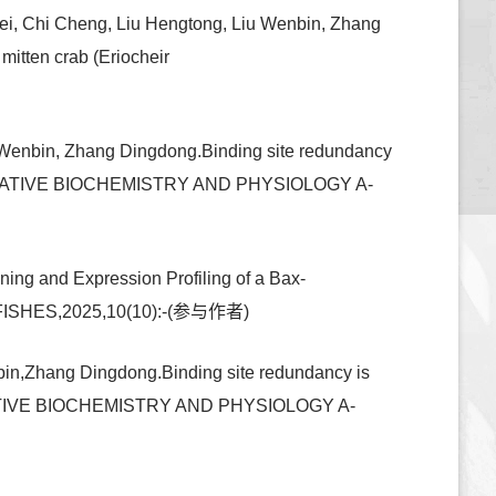
ei, Chi Cheng, Liu Hengtong, Liu Wenbin, Zhang
mitten crab (Eriocheir
u Wenbin, Zhang Dingdong.Binding site redundancy
),COMPARATIVE BIOCHEMISTRY AND PHYSIOLOGY A-
ng and Expression Profiling of a Bax-
ns,FISHES,2025,10(10):-(参与作者)
in,Zhang Dingdong.Binding site redundancy is
COMPARATIVE BIOCHEMISTRY AND PHYSIOLOGY A-