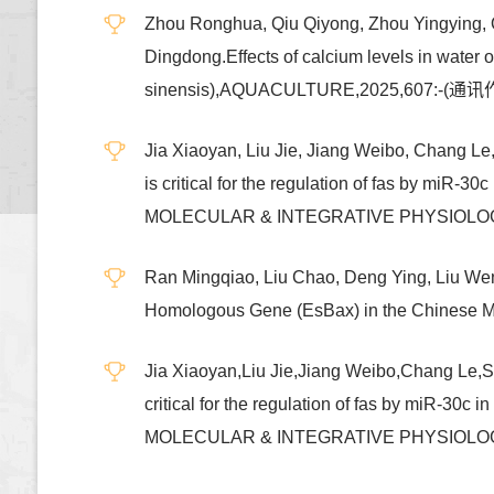
Zhou Ronghua, Qiu Qiyong, Zhou Yingying, Q
Dingdong.Effects of calcium levels in water 
sinensis),AQUACULTURE,2025,607:-(通
Jia Xiaoyan, Liu Jie, Jiang Weibo, Chang L
is critical for the regulation of fas by
MOLECULAR & INTEGRATIVE PHYSIOLO
Ran Mingqiao, Liu Chao, Deng Ying, Liu Wen
Homologous Gene (EsBax) in the Chinese M
Jia Xiaoyan,Liu Jie,Jiang Weibo,Chang Le,
critical for the regulation of fas by mi
MOLECULAR & INTEGRATIVE PHYSIOLO