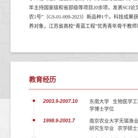
年主持国家级和省部级等项目
20
余项，发表
SCI
论
农
1
号
”
（
GS-01-009-2023
）新品种
1
个。科技成果
养对象，江苏省高校
“
青蓝工程
”
优秀青年骨干教师
教育经历
2003.9-2007.10
东南大学 生物医学工
学博士学位
1998.9-2001.7
南京农业大学无锡渔业
研究生毕业 农学硕士