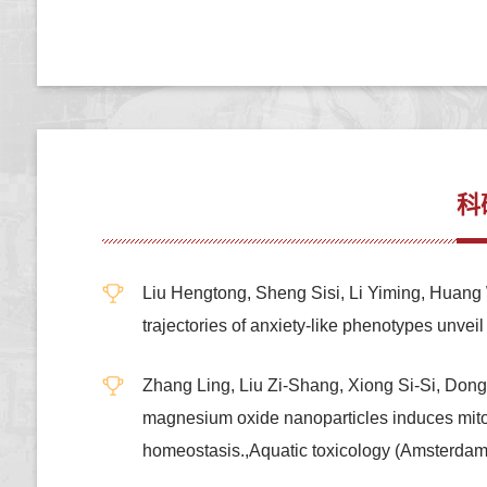
科
Liu Hengtong, Sheng Sisi, Li Yiming, Huan
trajectories of anxiety-like phenotypes un
Zhang Ling, Liu Zi-Shang, Xiong Si-Si, Don
magnesium oxide nanoparticles induces mito
homeostasis.,Aquatic toxicology (Amsterd