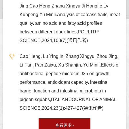
Jing,Cao Heng,Zhang Xingyu,Ji Hongjie,Lv
Kunpeng,Yu Minli.Analysis of carcass traits, meat
quality, amino acid and fatty acid profiles
between different duck lines,POULTRY
SCIENCE,2024,103(7)(通讯作者)
Cao Heng, Lu Yinglin, Zhang Xingyu, Zhou Jing,
Li Fan, Pan Zaixu, Xu Shanjin, Yu Minli.Effects of
antibacterial peptide microcin J25 on growth
performance, antioxidant capacity, intestinal
barrier function and intestinal microbiota in
pigeon squabs,ITALIAN JOURNAL OF ANIMAL
SCIENCE,2024,23(1):427-427(通讯作者)
查看更多>