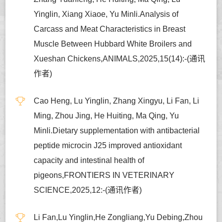
Yinglin, Xiang Xiaoe, Yu Minli.Analysis of
Carcass and Meat Characteristics in Breast
Muscle Between Hubbard White Broilers and
Xueshan Chickens,ANIMALS,2025,15(14):-(通讯
作者)
Cao Heng, Lu Yinglin, Zhang Xingyu, Li Fan, Li
Ming, Zhou Jing, He Huiting, Ma Qing, Yu
Minli.Dietary supplementation with antibacterial
peptide microcin J25 improved antioxidant
capacity and intestinal health of
pigeons,FRONTIERS IN VETERINARY
SCIENCE,2025,12:-(通讯作者)
Li Fan,Lu Yinglin,He Zongliang,Yu Debing,Zhou