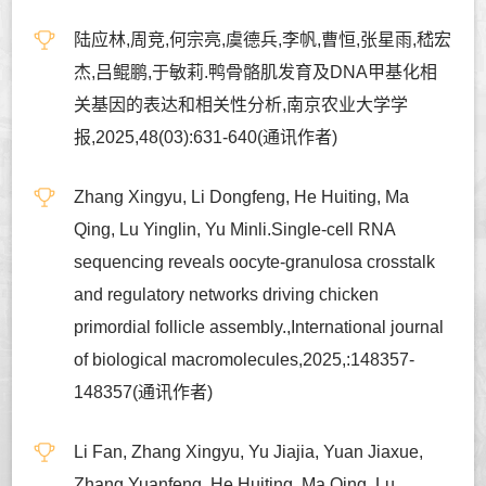
陆应林,周竞,何宗亮,虞德兵,李帆,曹恒,张星雨,嵇宏
杰,吕鲲鹏,于敏莉.鸭骨骼肌发育及DNA甲基化相
关基因的表达和相关性分析,南京农业大学学
报,2025,48(03):631-640(通讯作者)
Zhang Xingyu, Li Dongfeng, He Huiting, Ma
Qing, Lu Yinglin, Yu Minli.Single-cell RNA
sequencing reveals oocyte-granulosa crosstalk
and regulatory networks driving chicken
primordial follicle assembly.,International journal
of biological macromolecules,2025,:148357-
148357(通讯作者)
Li Fan, Zhang Xingyu, Yu Jiajia, Yuan Jiaxue,
Zhang Yuanfeng, He Huiting, Ma Qing, Lu