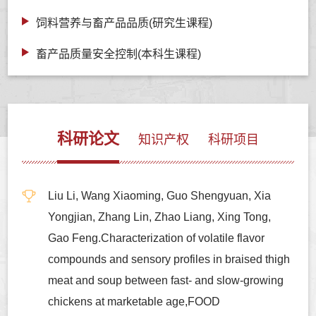
饲料营养与畜产品品质(研究生课程)
畜产品质量安全控制(本科生课程)
科研论文
知识产权
科研项目
Liu Li, Wang Xiaoming, Guo Shengyuan, Xia
Yongjian, Zhang Lin, Zhao Liang, Xing Tong,
Gao Feng.Characterization of volatile flavor
compounds and sensory profiles in braised thigh
meat and soup between fast- and slow-growing
chickens at marketable age,FOOD