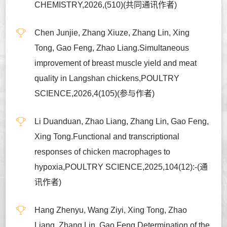
CHEMISTRY,2026,(510)(共同通讯作者)
Chen Junjie, Zhang Xiuze, Zhang Lin, Xing
Tong, Gao Feng, Zhao Liang.Simultaneous
improvement of breast muscle yield and meat
quality in Langshan chickens,POULTRY
SCIENCE,2026,4(105)(参与作者)
Li Duanduan, Zhao Liang, Zhang Lin, Gao Feng,
Xing Tong.Functional and transcriptional
responses of chicken macrophages to
hypoxia,POULTRY SCIENCE,2025,104(12):-(通
讯作者)
Hang Zhenyu, Wang Ziyi, Xing Tong, Zhao
Liang, Zhang Lin, Gao Feng.Determination of the