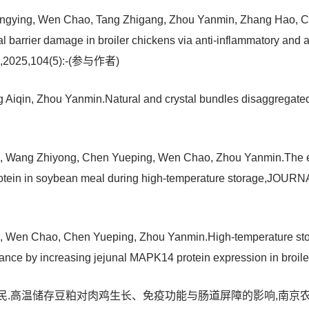
Bingying, Wen Chao, Tang Zhigang, Zhou Yanmin, Zhang Hao, Ch
nal barrier damage in broiler chickens via anti-inflammatory 
2025,104(5):-(参与作者)
iqin, Zhou Yanmin.Natural and crystal bundles disaggregated 
e, Wang Zhiyong, Chen Yueping, Wen Chao, Zhou Yanmin.The eval
of protein in soybean meal during high-temperature storage
e, Wen Chao, Chen Yueping, Zhou Yanmin.High-temperature stor
 balance by increasing jejunal MAPK14 protein expression in
岩民.高温储存豆粕对肉鸡生长、免疫功能与肠道屏障的影响,南京农业大