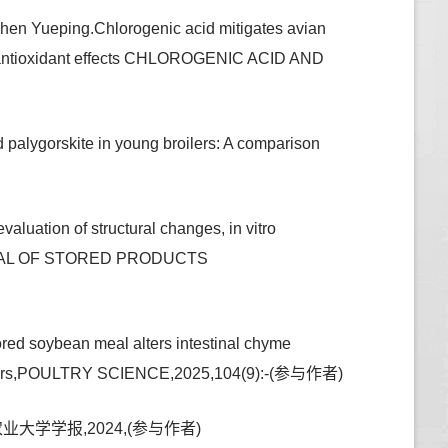
en Yueping.Chlorogenic acid mitigates avian
and antioxidant effects CHLOROGENIC ACID AND
palygorskite in young broilers: A comparison
uation of structural changes, in vitro
,JOURNAL OF STORED PRODUCTS
ed soybean meal alters intestinal chyme
 broilers,POULTRY SCIENCE,2025,104(9):-(参与作者)
学学报,2024,(参与作者)