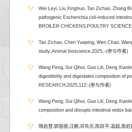
Wei Leyi, Liu Xinghuo, Tan Zichao, Zhang 
pathogenic Escherichia coli-induced intesti
BROILER CHICKENS,POULTRY SCIENCE,
Tan Zichao, Chen Yueping, Wen Chao, Wang A
study.,Animal bioscience,2025,:-(参与作者)
Wang Peng, Sui Qihui, Guo Lili, Deng Xianl
digestibility and digestates composition 
RESEARCH,2025,112:-(参与作者)
Wang Peng, Sui Qihui, Guo Lili, Deng Xianl
composition and disrupts intestinal redox
隋启慧,郭丽丽,汪鹏,邓先乐,陈跃平,温超,周