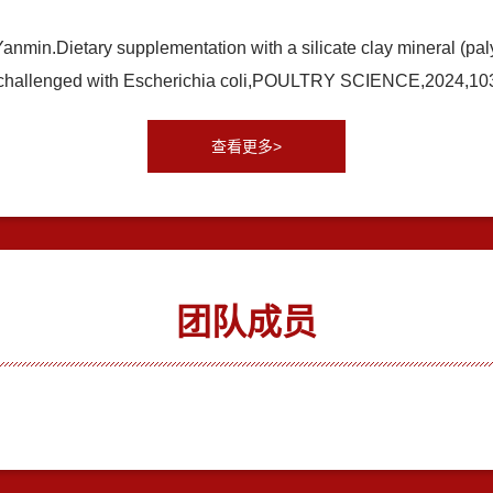
n.Dietary supplementation with a silicate clay mineral (paly
kens challenged with Escherichia coli,POULTRY SCIENCE,2024
查看更多>
团队成员