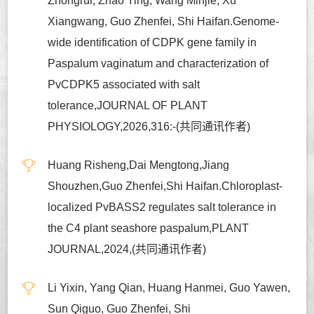
Zhongrui, Zhao Ying, Wang Minjie, Xu
Xiangwang, Guo Zhenfei, Shi Haifan.Genome-
wide identification of CDPK gene family in
Paspalum vaginatum and characterization of
PvCDPK5 associated with salt
tolerance,JOURNAL OF PLANT
PHYSIOLOGY,2026,316:-(共同通讯作者)
Huang Risheng,Dai Mengtong,Jiang
Shouzhen,Guo Zhenfei,Shi Haifan.Chloroplast-
localized PvBASS2 regulates salt tolerance in
the C4 plant seashore paspalum,PLANT
JOURNAL,2024,(共同通讯作者)
Li Yixin, Yang Qian, Huang Hanmei, Guo Yawen,
Sun Qiguo, Guo Zhenfei, Shi