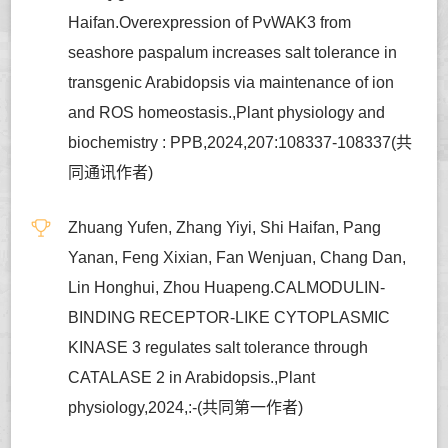
Haifan.Overexpression of PvWAK3 from
seashore paspalum increases salt tolerance in
transgenic Arabidopsis via maintenance of ion
and ROS homeostasis.,Plant physiology and
biochemistry : PPB,2024,207:108337-108337(共
同通讯作者)
Zhuang Yufen, Zhang Yiyi, Shi Haifan, Pang
Yanan, Feng Xixian, Fan Wenjuan, Chang Dan,
Lin Honghui, Zhou Huapeng.CALMODULIN-
BINDING RECEPTOR-LIKE CYTOPLASMIC
KINASE 3 regulates salt tolerance through
CATALASE 2 in Arabidopsis.,Plant
physiology,2024,:-(共同第一作者)