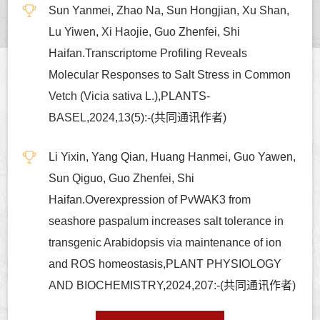
Sun Yanmei, Zhao Na, Sun Hongjian, Xu Shan,
Lu Yiwen, Xi Haojie, Guo Zhenfei, Shi
Haifan.Transcriptome Profiling Reveals
Molecular Responses to Salt Stress in Common
Vetch (Vicia sativa L.),PLANTS-
BASEL,2024,13(5):-(共同通讯作者)
Li Yixin, Yang Qian, Huang Hanmei, Guo Yawen,
Sun Qiguo, Guo Zhenfei, Shi
Haifan.Overexpression of PvWAK3 from
seashore paspalum increases salt tolerance in
transgenic Arabidopsis via maintenance of ion
and ROS homeostasis,PLANT PHYSIOLOGY
AND BIOCHEMISTRY,2024,207:-(共同通讯作者)