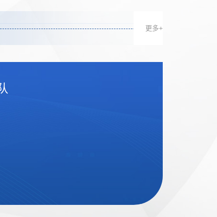
更多+
队