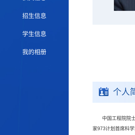
招生信息
学生信息
我的相册
个人
中国工程院院士
家973计划首席科