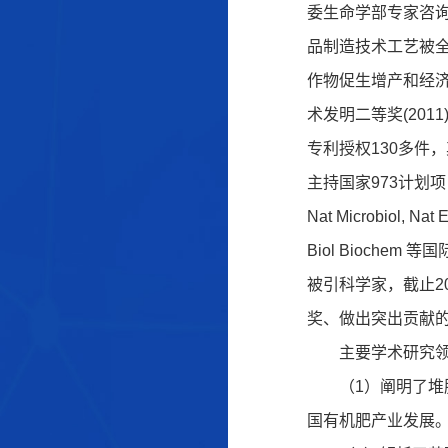
委生命学部专家咨询
品制造技术工艺被全
作物促生增产和经
术发明二等奖(201
专利授权130多件
主持国家973计划项
Nat Microbiol, Nat 
Biol Bioch
被引科学家，截止20
奖、做出突出贡献
主要学术研究
（1）阐明了
国有机肥产业发展