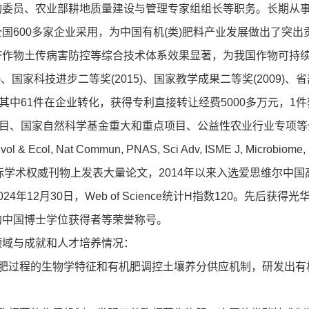
委员、农业部耕地质量建设与管理专家组组长等职务。长期从事
国600多家企业采用，为中国有机(类)肥料产业发展做出了突
济作物土传病害防控等综合技术体系效果显著，为我国作物可持
1)、国家科技进步二等奖(2015)、国家教学成果二等奖(2009
，其中61件在企业转化，获得专利直接转让经费5000多万元，
目、国家自然科学基金重大和重点项目、公益性农业行业专项等全国性重大
Evol & Ecol, Nat Commun, PNAS, Sci Adv, ISME J, Microbiome, P
em 等国际学术权威刊物上发表大量论文，2014年以来入选爱思维尔
24年12月30日，Web of Science统计H指数120。先
的中国博士学位获得者等荣誉称号。
领域与成就和人才培养情况：
堆肥过程的生物学特征和有机肥调控土壤养分供应机制，研发出有
。