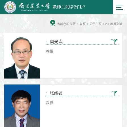
当前您的位置：
首页
>
关于主页
> z > 教师列表
周光宏
教授
张绍铃
教授