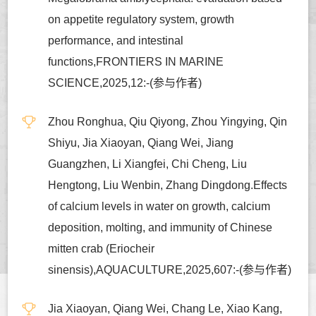
on appetite regulatory system, growth
performance, and intestinal
functions,FRONTIERS IN MARINE
SCIENCE,2025,12:-(参与作者)
Zhou Ronghua, Qiu Qiyong, Zhou Yingying, Qin
Shiyu, Jia Xiaoyan, Qiang Wei, Jiang
Guangzhen, Li Xiangfei, Chi Cheng, Liu
Hengtong, Liu Wenbin, Zhang Dingdong.Effects
of calcium levels in water on growth, calcium
deposition, molting, and immunity of Chinese
mitten crab (Eriocheir
sinensis),AQUACULTURE,2025,607:-(参与作者)
Jia Xiaoyan, Qiang Wei, Chang Le, Xiao Kang,