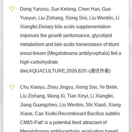
Dong Yanzou, Sun Kelong, Chen Han, Guo
Yueyun, Liu Zishang, Xiong Sisi, Liu Wenbin, Li
Xiangfei.Dietary bile acids supplementation
improves the growth performance, glycolipid
metabolism and bile acids homeostasis of blunt
snout bream (Megalobrama amblycephala) fed a
high-carbohydrate
diet,AQUACULTURE,2026,620:-(通讯作者)
Chu Xiaoyu, Zhou Jingyu, Xiong Sisi, Ye Beile,
Liu Zishang, Wang Xi, Tian Xinyi, Li Xiangfei,
Jiang Guangzhen, Liu Wenbin, Shi Xiaoli, Xiang
Xiaoe, Cao Xiufei.Recombinant Bacillus subtilis
CM65-Patt′ is a potential feed attractant of
Megalobrama amblycephala: evaluation based