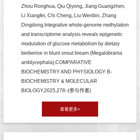
Zhou Ronghua, Qiu Qiyong, Jiang Guangzhen,
Li Xiangfei, Chi Cheng, Liu Wenbin, Zhang
Dingdong.Integrative whole-genome methylation
and transcriptome analysis reveals epigenetic
modulation of glucose metabolism by dietary
berberine in blunt snout bream (Megalobrama
amblycephala),COMPARATIVE
BIOCHEMISTRY AND PHYSIOLOGY B-
BIOCHEMISTRY & MOLECULAR
BIOLOGY,2025,278:-(参与作者)
查看更多>