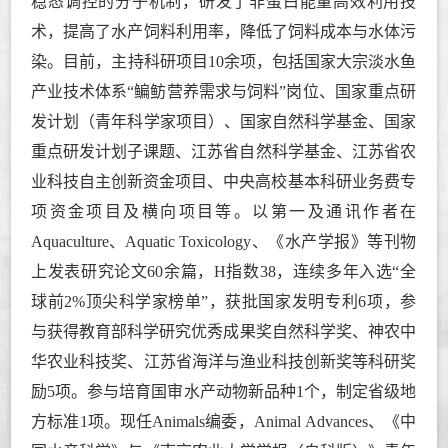
稳态调控的分子机制，研发了非蛋白能量高效利用技
术，提高了水产饲料利用率，降低了饲料成本与水体污
染。目前，主持科研项目10余项，包括
国家大宗淡水鱼
产业技术体系
“
鳊鲂营养需求与饲料
”
岗位、
国家重点研
发计划（青年科学家项目）、国家自然科学基金、
国家
重点研发计划子课题、
江苏省自然科学基金、江苏省农
业科技自主创新资金项目、
中央高校基本科研业务费专
项资金项目及横向项目等。
以第一及通讯作者在
Aquaculture、
Aquatic Toxicology
、《水产学报》等刊物
上发表研究论文60余篇，H指数38，连续多年
入选
“
全
球前
2%
顶尖科学家榜单
”
，
获批国家发明专利6项，
参
与获得
教育部科学
研究优秀成果奖自然科学奖、神农中
华农业科技奖、江苏省海洋与渔业科技创新奖等
科研奖
励5项。
参与培育国审水产动物新品种1个，制定省级地
方标准1项。现任Animals编委，Animal Advances、《中