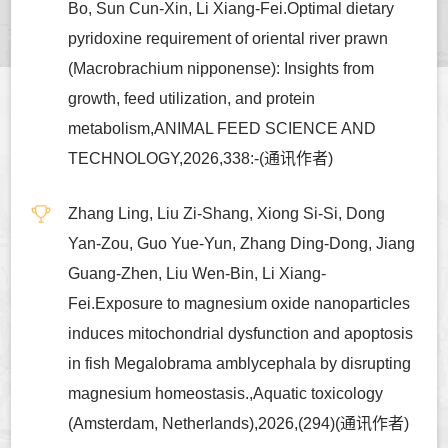
Bo, Sun Cun-Xin, Li Xiang-Fei.Optimal dietary
pyridoxine requirement of oriental river prawn
(Macrobrachium nipponense): Insights from
growth, feed utilization, and protein
metabolism,ANIMAL FEED SCIENCE AND
TECHNOLOGY,2026,338:-(通讯作者)
Zhang Ling, Liu Zi-Shang, Xiong Si-Si, Dong
Yan-Zou, Guo Yue-Yun, Zhang Ding-Dong, Jiang
Guang-Zhen, Liu Wen-Bin, Li Xiang-
Fei.Exposure to magnesium oxide nanoparticles
induces mitochondrial dysfunction and apoptosis
in fish Megalobrama amblycephala by disrupting
magnesium homeostasis.,Aquatic toxicology
(Amsterdam, Netherlands),2026,(294)(通讯作者)