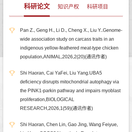
科研论文
知识产权
科研项目
Pan Z., Geng H., Li D., Cheng X., Liu Y..Genome-
wide association study on carcass traits in an
indigenous yellow-feathered meat-type chicken
population,ANIMAL,2026,2(20)(通讯作者)
Shi Haoran, Cai YaFei, Liu Yang.UBA5
deficiency disrupts mitochondrial autophagy via
the PINK1-parkin pathway and impairs myoblast
proliferation,BIOLOGICAL
RESEARCH,2026,1(59)(通讯作者)
Shi Haoran, Chen Lin, Gao Jing, Wang Feiyue,