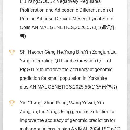
Liu Yang.SOCS2 Negatively Regulates
Proliferation and Adipogenic Differentiation of
Porcine Adipose-Derived Mesenchymal Stem
Cells,ANIMAL GENETICS,2026,57(3):-(通讯作
者)
Shi Haoran,Geng He,Yang Bin,Yin Zongjun,Liu
Yang.Integrating QTL and expression QTL of
PigGTEx to improve the accuracy of genomic
prediction for small population in Yorkshire
pigs,ANIMAL GENETICS,2025,56(1)(通讯作者)
Yin Chang, Zhou Peng, Wang Yuwei, Yin
Zongjun, Liu Yang.Using genomic selection to
improve the accuracy of genomic prediction for
multi-populations in pigs,ANIMAL,2024,18(2):-(通