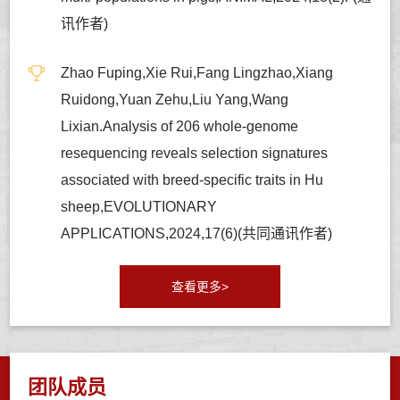
讯作者)
Zhao Fuping,Xie Rui,Fang Lingzhao,Xiang
Ruidong,Yuan Zehu,Liu Yang,Wang
Lixian.Analysis of 206 whole-genome
resequencing reveals selection signatures
associated with breed-specific traits in Hu
sheep,EVOLUTIONARY
APPLICATIONS,2024,17(6)(共同通讯作者)
查看更多>
团队成员