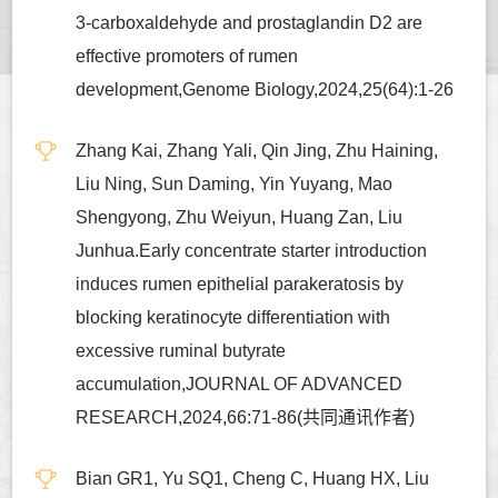
3-carboxaldehyde and prostaglandin D2 are
effective promoters of rumen
development,Genome Biology,2024,25(64):1-26
Zhang Kai, Zhang Yali, Qin Jing, Zhu Haining,
Liu Ning, Sun Daming, Yin Yuyang, Mao
Shengyong, Zhu Weiyun, Huang Zan, Liu
Junhua.Early concentrate starter introduction
induces rumen epithelial parakeratosis by
blocking keratinocyte differentiation with
excessive ruminal butyrate
accumulation,JOURNAL OF ADVANCED
RESEARCH,2024,66:71-86(共同通讯作者)
Bian GR1, Yu SQ1, Cheng C, Huang HX, Liu