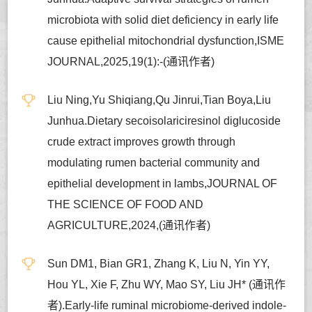
microbiota with solid diet deficiency in early life
cause epithelial mitochondrial dysfunction,ISME
JOURNAL,2025,19(1):-(通讯作者)
Liu Ning,Yu Shiqiang,Qu Jinrui,Tian Boya,Liu
Junhua.Dietary secoisolariciresinol diglucoside
crude extract improves growth through
modulating rumen bacterial community and
epithelial development in lambs,JOURNAL OF
THE SCIENCE OF FOOD AND
AGRICULTURE,2024,(通讯作者)
Sun DM1, Bian GR1, Zhang K, Liu N, Yin YY,
Hou YL, Xie F, Zhu WY, Mao SY, Liu JH* (通讯作
者).Early-life ruminal microbiome-derived indole-