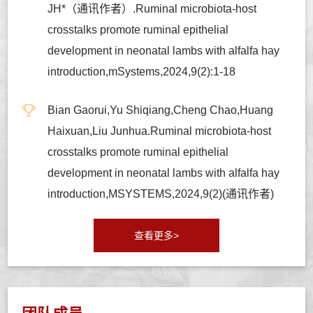
JH*（通讯作者）.Ruminal microbiota-host
crosstalks promote ruminal epithelial
development in neonatal lambs with alfalfa hay
introduction,mSystems,2024,9(2):1-18
Bian Gaorui,Yu Shiqiang,Cheng Chao,Huang
Haixuan,Liu Junhua.Ruminal microbiota-host
crosstalks promote ruminal epithelial
development in neonatal lambs with alfalfa hay
introduction,MSYSTEMS,2024,9(2)(通讯作者)
查看更多>