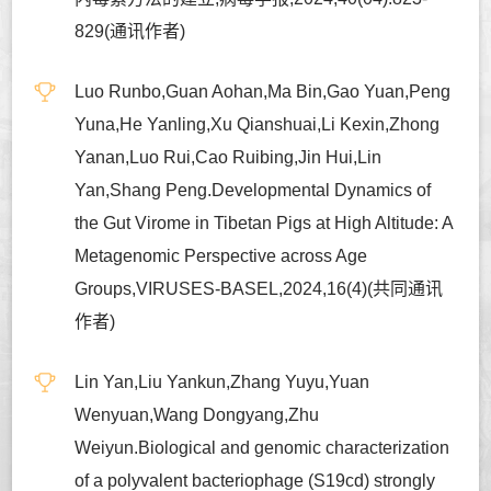
829(通讯作者)
Luo Runbo,Guan Aohan,Ma Bin,Gao Yuan,Peng
Yuna,He Yanling,Xu Qianshuai,Li Kexin,Zhong
Yanan,Luo Rui,Cao Ruibing,Jin Hui,Lin
Yan,Shang Peng.Developmental Dynamics of
the Gut Virome in Tibetan Pigs at High Altitude: A
Metagenomic Perspective across Age
Groups,VIRUSES-BASEL,2024,16(4)(共同通讯
作者)
Lin Yan,Liu Yankun,Zhang Yuyu,Yuan
Wenyuan,Wang Dongyang,Zhu
Weiyun.Biological and genomic characterization
of a polyvalent bacteriophage (S19cd) strongly