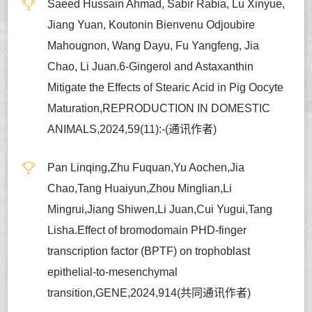
Saeed Hussain Ahmad, Sabir Rabia, Lu Xinyue,
Jiang Yuan, Koutonin Bienvenu Odjoubire
Mahougnon, Wang Dayu, Fu Yangfeng, Jia
Chao, Li Juan.6-Gingerol and Astaxanthin
Mitigate the Effects of Stearic Acid in Pig Oocyte
Maturation,REPRODUCTION IN DOMESTIC
ANIMALS,2024,59(11):-(通讯作者)
Pan Linqing,Zhu Fuquan,Yu Aochen,Jia
Chao,Tang Huaiyun,Zhou Minglian,Li
Mingrui,Jiang Shiwen,Li Juan,Cui Yugui,Tang
Lisha.Effect of bromodomain PHD-finger
transcription factor (BPTF) on trophoblast
epithelial-to-mesenchymal
transition,GENE,2024,914(共同通讯作者)