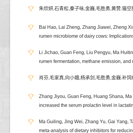
朱欣妍,石青松,秦子咏,金巍,毛胜勇,黄赞.猫空
Bai Hao, Lai Zheng, Zhang Jiawei, Zheng Xiny
rumen microbiome of dairy cows: Implica
Li Jichao, Guan Feng, Liu Pengyu, Ma Huitin
rumen fermentation, methane emission,
肖芬,毛家真,向小娥,杨承剑,毛胜勇,金巍.补饲
Zhang Jiyou, Guan Feng, Huang Shana, Ma 
increased the serum prolactin level in 
Ma Guiling, Jing Wei, Zhang Yu, Gai Yang,
meta-analysis of dietary inhibitors for red