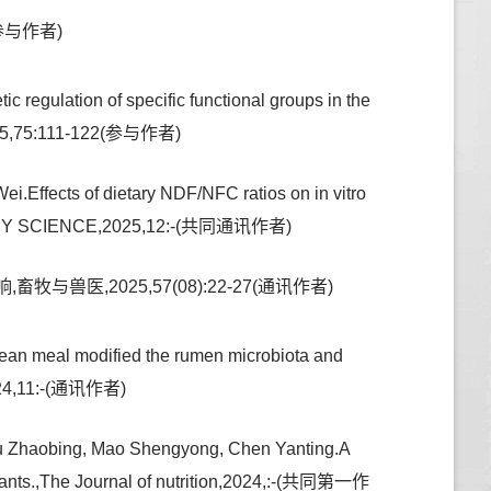
参与作者)
 regulation of specific functional groups in the
2025,75:111-122(参与作者)
.Effects of dietary NDF/NFC ratios on in vitro
RINARY SCIENCE,2025,12:-(共同通讯作者)
,2025,57(08):22-27(通讯作者)
an meal modified the rumen microbiota and
2024,11:-(通讯作者)
Gu Zhaobing, Mao Shengyong, Chen Yanting.A
minants.,The Journal of nutrition,2024,:-(共同第一作