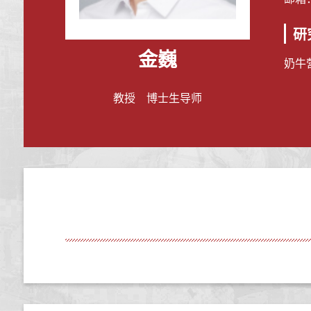
研
金巍
奶牛
教授 博士生导师