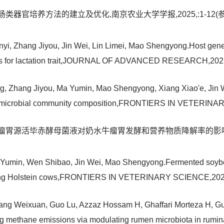
肠类器官培养方法的建立及优化,南京农业大学学报,2025,:1-12(
i, Zhang Jiyou, Jin Wei, Lin Limei, Mao Shengyong.Host genetic
tions for lactation trait,JOURNAL OF ADVANCED RESEARCH,
g, Zhang Jiyou, Ma Yumin, Mao Shengyong, Xiang Xiao'e, Jin Wei
 and microbial community composition,FRONTIERS IN VETE
瘤胃源活毕赤酵母菌液对奶水牛瘤胃发酵和营养物质降解率的影响,畜牧与兽医
Yumin, Wen Shibao, Jin Wei, Mao Shengyong.Fermented soybe
lactating Holstein cows,FRONTIERS IN VETERINARY SCIENCE,
 Tang Weixuan, Guo Lu, Azzaz Hossam H, Ghaffari Morteza H, 
ucing methane emissions via modulating rumen microbiota in ru