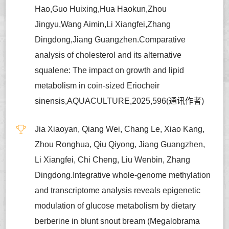
Hao,Guo Huixing,Hua Haokun,Zhou
Jingyu,Wang Aimin,Li Xiangfei,Zhang
Dingdong,Jiang Guangzhen.Comparative
analysis of cholesterol and its alternative
squalene: The impact on growth and lipid
metabolism in coin-sized Eriocheir
sinensis,AQUACULTURE,2025,596(通讯作者)
Jia Xiaoyan, Qiang Wei, Chang Le, Xiao Kang,
Zhou Ronghua, Qiu Qiyong, Jiang Guangzhen,
Li Xiangfei, Chi Cheng, Liu Wenbin, Zhang
Dingdong.Integrative whole-genome methylation
and transcriptome analysis reveals epigenetic
modulation of glucose metabolism by dietary
berberine in blunt snout bream (Megalobrama