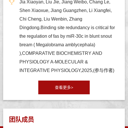
Jia Xiaoyan, Liu Jie, Jiang Weibo, Chang Le,
Shen Xiaoxue, Jiang Guangzhen, Li Xiangfei,
Chi Cheng, Liu Wenbin, Zhang
Dingdong.Binding site redundancy is critical for
the regulation of fas by miR-30c in blunt snout
bream ( Megalobrama amblycephala)
),COMPARATIVE BIOCHEMISTRY AND
PHYSIOLOGY A-MOLECULAR &
INTEGRATIVE PHYSIOLOGY,2025,(参与作者)
查看更多>
团队成员