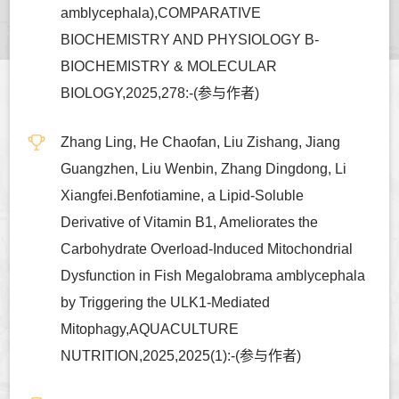
amblycephala),COMPARATIVE
BIOCHEMISTRY AND PHYSIOLOGY B-
BIOCHEMISTRY & MOLECULAR
BIOLOGY,2025,278:-(参与作者)
Zhang Ling, He Chaofan, Liu Zishang, Jiang
Guangzhen, Liu Wenbin, Zhang Dingdong, Li
Xiangfei.Benfotiamine, a Lipid-Soluble
Derivative of Vitamin B1, Ameliorates the
Carbohydrate Overload-Induced Mitochondrial
Dysfunction in Fish Megalobrama amblycephala
by Triggering the ULK1-Mediated
Mitophagy,AQUACULTURE
NUTRITION,2025,2025(1):-(参与作者)