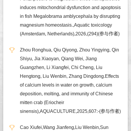
induces mitochondrial dysfunction and apoptosis
in fish Megalobrama amblycephala by disrupting
magnesium homeostasis.,Aquatic toxicology
(Amsterdam, Netherlands),2026,(294)(参与作者)
Zhou Ronghua, Qiu Qiyong, Zhou Yingying, Qin
Shiyu, Jia Xiaoyan, Qiang Wei, Jiang
Guangzhen, Li Xiangfei, Chi Cheng, Liu
Hengtong, Liu Wenbin, Zhang Dingdong.Effects
of calcium levels in water on growth, calcium
deposition, molting, and immunity of Chinese
mitten crab (Eriocheir
sinensis),AQUACULTURE,2025,607:-(参与作者)
Cao Xiufei,Wang Jianfeng,Liu Wenbin,Sun