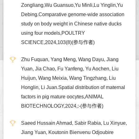
Zongliang,Wu Guansuo,Yu Minli,Lu Yinglin,Yu
Debing.Comparative genome-wide association
study on body weight in Chinese native ducks
using four models,POULTRY
SCIENCE,2024,103(8)(参与作者)
Zhu Fuquan, Yang Meng, Wang Dayu, Jiang
Yuan, Jia Chao, Fu Yanfeng, Yu Aochen, Liu
Huijun, Wang Meixia, Wang Tingzhang, Liu
Honglin, Li Juan.Spatial distribution of maternal
factors in pig mature oocytes,ANIMAL
BIOTECHNOLOGY,2024,:-(参与作者)
Saeed Hussain Ahmad, Sabir Rabia, Lu Xinyue,
Jiang Yuan, Koutonin Bienvenu Odjoubire