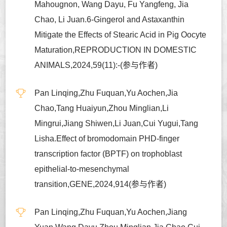
Mahougnon, Wang Dayu, Fu Yangfeng, Jia
Chao, Li Juan.6-Gingerol and Astaxanthin
Mitigate the Effects of Stearic Acid in Pig Oocyte
Maturation,REPRODUCTION IN DOMESTIC
ANIMALS,2024,59(11):-(参与作者)
Pan Linqing,Zhu Fuquan,Yu Aochen,Jia
Chao,Tang Huaiyun,Zhou Minglian,Li
Mingrui,Jiang Shiwen,Li Juan,Cui Yugui,Tang
Lisha.Effect of bromodomain PHD-finger
transcription factor (BPTF) on trophoblast
epithelial-to-mesenchymal
transition,GENE,2024,914(参与作者)
Pan Linqing,Zhu Fuquan,Yu Aochen,Jiang