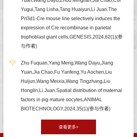
Yuan,Wang Dayu,Zhou Minglian,Jia Chao,Cui
Yugui,Tang Lisha,Tang Huaiyun,Li Juan.The
Prl3d1-Cre mouse line selectively induces the
expression of Cre recombinase in parietal
trophoblast giant cells,GENESIS,2024,62(1)(参
与作者)
Zhu Fuquan,Yang Meng,Wang Dayu,Jiang
Yuan,Jia Chao,Fu Yanfeng,Yu Aochen,Liu
Huijun,Wang Meixia,Wang Tingzhang,Liu
Honglin,Li Juan.Spatial distribution of maternal
factors in pig mature oocytes,ANIMAL
BIOTECHNOLOGY,2024,35(1)(参与作者)
查看更多>