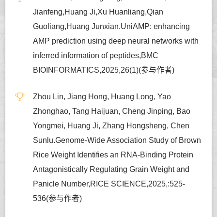
Jianfeng,Huang Ji,Xu Huanliang,Qian
Guoliang,Huang Junxian.UniAMP: enhancing
AMP prediction using deep neural networks with
inferred information of peptides,BMC
BIOINFORMATICS,2025,26(1)(参与作者)
Zhou Lin, Jiang Hong, Huang Long, Yao
Zhonghao, Tang Haijuan, Cheng Jinping, Bao
Yongmei, Huang Ji, Zhang Hongsheng, Chen
Sunlu.Genome-Wide Association Study of Brown
Rice Weight Identifies an RNA-Binding Protein
Antagonistically Regulating Grain Weight and
Panicle Number,RICE SCIENCE,2025,:525-
536(参与作者)