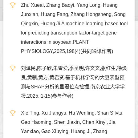
Zhu Xueai, Zhang Baoyi, Yang Long, Huang
Junxian, Huang Fang, Zhang Hongsheng, Song
Qingxin, Huang Ji.A machine learning-based tool
for predicting transcription factor-target gene
interactions in soybean,PLANT
PHYSIOLOGY,2025,198(4)(共同通讯作者)
刘泽民,陈子欣,朱雪爱,季呈明,许文文,张红生,徐焕
良,黄骥,黄方,黄君贤.基于机器学习的大豆表型预
测与SHAP分析的显著位点挖掘,南京农业大学学
报,2025,:1-15(参与作者)
Xie Ting, Xu Jiangyu, Hu Wenling, Shan Silvtu,
Gao Haoming, Shen Jiaxin, Chen Xinyi, Jia
Yanxiao, Gao Xiuying, Huang Ji, Zhang