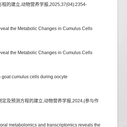
动物营养学报,2025,37(04):2354-
veal the Metabolic Changes in Cumulus Cells
veal the Metabolic Changes in Cumulus Cells
 goat cumulus cells during oocyte
化率的测定及预测方程的建立,动物营养学报,2024,(参与作
ral metabolomics and transcriptomics reveals the