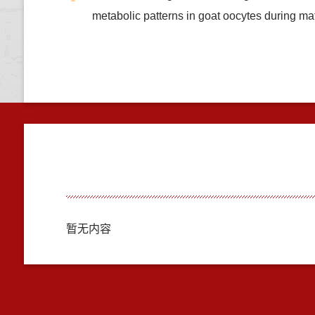
metabolic patterns in goat oocytes dur
暂无内容