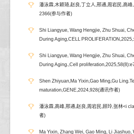
潘泳霖,木颖琦,赵良,丁立人,邢通,周岩民,高峰
2366(参与作者)
Shi Liangyue, Wang Hengjie, Zhu Shuai, Ch
During Aging,CELL PROLIFERATION,20
Shi Liangyue, Wang Hengjie, Zhu Shuai, Ch
During Aging.,Cell proliferation,2025,5
Shen Zhiyuan,Ma Yixin,Gao Ming,Gu Ling.Temp
maturation,GENE,2024,928(通讯作者)
潘泳霖,高峰,邢通,赵良,周岩民,顾玲,张林<i c
者)
Ma Yixin, Zhang Wei, Gao Ming, Li Jiashuo,