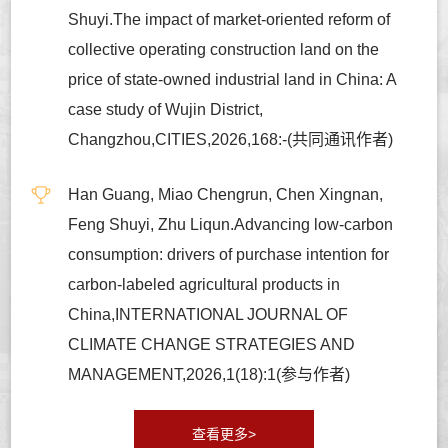
Shuyi.The impact of market-oriented reform of
collective operating construction land on the
price of state-owned industrial land in China: A
case study of Wujin District,
Changzhou,CITIES,2026,168:-(共同通讯作者)
Han Guang, Miao Chengrun, Chen Xingnan,
Feng Shuyi, Zhu Liqun.Advancing low-carbon
consumption: drivers of purchase intention for
carbon-labeled agricultural products in
China,INTERNATIONAL JOURNAL OF
CLIMATE CHANGE STRATEGIES AND
MANAGEMENT,2026,1(18):1(参与作者)
查看更多>