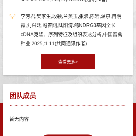
李芳君,樊家生,段颖,兰美玉,张浪,陈岩,温泉,冉明
霞,刘兴廷,冯春刚,陆阳清.鸽NDRG3基因全长
cDNA克隆、序列特征及组织表达分析,中国畜禽
种业,2025,:1-11(共同通讯作者)
查看更多>
团队成员
暂无内容