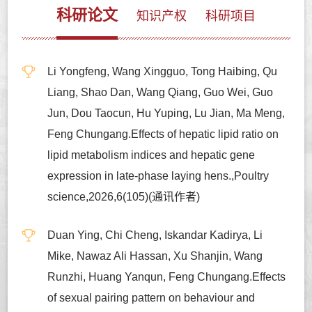
科研论文
知识产权
科研项目
Li Yongfeng, Wang Xingguo, Tong Haibing, Qu
Liang, Shao Dan, Wang Qiang, Guo Wei, Guo
Jun, Dou Taocun, Hu Yuping, Lu Jian, Ma Meng,
Feng Chungang.Effects of hepatic lipid ratio on
lipid metabolism indices and hepatic gene
expression in late-phase laying hens.,Poultry
science,2026,6(105)(通讯作者)
Duan Ying, Chi Cheng, Iskandar Kadirya, Li
Mike, Nawaz Ali Hassan, Xu Shanjin, Wang
Runzhi, Huang Yanqun, Feng Chungang.Effects
of sexual pairing pattern on behaviour and