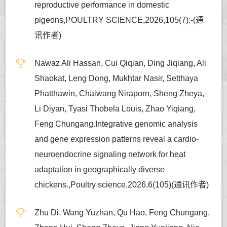
reproductive performance in domestic
pigeons,POULTRY SCIENCE,2026,105(7):-(通
讯作者)
Nawaz Ali Hassan, Cui Qiqian, Ding Jiqiang, Ali
Shaokat, Leng Dong, Mukhtar Nasir, Setthaya
Phatthawin, Chaiwang Niraporn, Sheng Zheya,
Li Diyan, Tyasi Thobela Louis, Zhao Yiqiang,
Feng Chungang.Integrative genomic analysis
and gene expression patterns reveal a cardio-
neuroendocrine signaling network for heat
adaptation in geographically diverse
chickens.,Poultry science,2026,6(105)(通讯作者)
Zhu Di, Wang Yuzhan, Qu Hao, Feng Chungang,