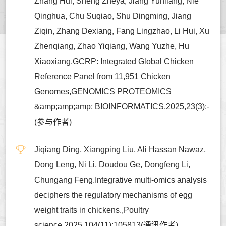
Zhang Hui, Sheng Zheya, Jiang Yunliang, Nie
Qinghua, Chu Suqiao, Shu Dingming, Jiang
Ziqin, Zhang Dexiang, Fang Lingzhao, Li Hui, Xu
Zhenqiang, Zhao Yiqiang, Wang Yuzhe, Hu
Xiaoxiang.GCRP: Integrated Global Chicken
Reference Panel from 11,951 Chicken
Genomes,GENOMICS PROTEOMICS
&amp;amp;amp; BIOINFORMATICS,2025,23(3):-
(参与作者)
Jiqiang Ding, Xiangping Liu, Ali Hassan Nawaz,
Dong Leng, Ni Li, Doudou Ge, Dongfeng Li,
Chungang Feng.Integrative multi-omics analysis
deciphers the regulatory mechanisms of egg
weight traits in chickens.,Poultry
science,2025,104(11):105813(通讯作者)