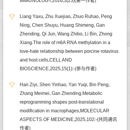
IMMUNOLOGY,2026,3(23)(第一作者)
Liang Yaxu, Zhu Xuejiao, Zhuo Ruhao, Peng
Ning, Chen Shuyu, Huang Shimeng, Gan
Zhending, Qi Jun, Wang Zhibo, Li Bin, Zhong
Xiang.The role of m6A RNA methylation in a
love-hate relationship between porcine rotavirus
and host cells,CELL AND
BIOSCIENCE,2025,15(1):-(参与作者)
Han Ziyi, Shen Yinhao, Yan Yuqi, Bin Peng,
Zhang Meimei, Gan Zhending.Metabolic
reprogramming shapes post-translational
modification in macrophages,MOLECULAR
ASPECTS OF MEDICINE,2025,102:-(共同通讯
作者)