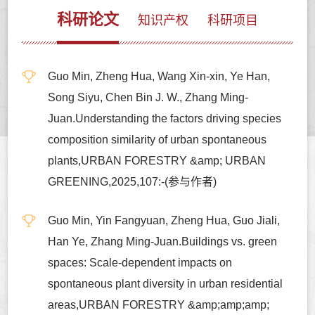
科研论文
知识产权
科研项目
Guo Min, Zheng Hua, Wang Xin-xin, Ye Han,
Song Siyu, Chen Bin J. W., Zhang Ming-
Juan.Understanding the factors driving species
composition similarity of urban spontaneous
plants,URBAN FORESTRY &amp; URBAN
GREENING,2025,107:-(参与作者)
Guo Min, Yin Fangyuan, Zheng Hua, Guo Jiali,
Han Ye, Zhang Ming-Juan.Buildings vs. green
spaces: Scale-dependent impacts on
spontaneous plant diversity in urban residential
areas,URBAN FORESTRY &amp;amp;amp;