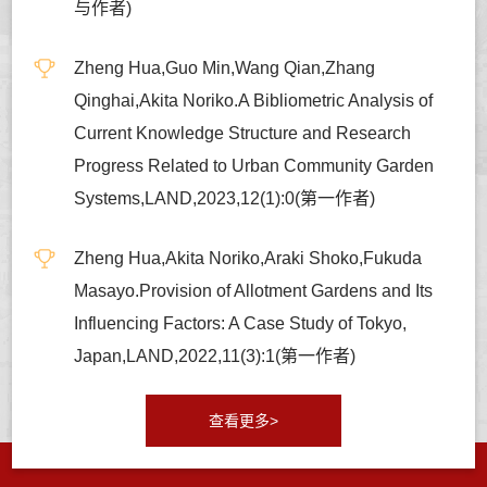
与作者)
Zheng Hua,Guo Min,Wang Qian,Zhang
Qinghai,Akita Noriko.A Bibliometric Analysis of
Current Knowledge Structure and Research
Progress Related to Urban Community Garden
Systems,LAND,2023,12(1):0(第一作者)
Zheng Hua,Akita Noriko,Araki Shoko,Fukuda
Masayo.Provision of Allotment Gardens and Its
Influencing Factors: A Case Study of Tokyo,
Japan,LAND,2022,11(3):1(第一作者)
查看更多>