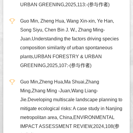
URBAN GREENING,2025,113:-(参与作者)
Guo Min, Zheng Hua, Wang Xin-xin, Ye Han,
Song Siyu, Chen Bin J. W., Zhang Ming-
Juan.Understanding the factors driving species
composition similarity of urban spontaneous
plants,URBAN FORESTRY & URBAN
GREENING,2025,107:-(参与作者)
Guo Min,Zheng Hua,Ma Shuai,Zhang
Ming,Zhang Ming -Juan,Wang Liang-
Jie.Developing multiscale landscape planning to
mitigate ecological risks: A case study in Nanjing
metropolitan area, China,ENVIRONMENTAL
IMPACT ASSESSMENT REVIEW,2024,108(参