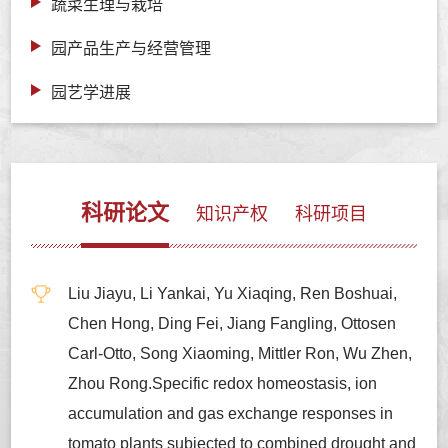
蔬菜生理与栽培
园产品生产与经营管理
园艺学进展
科研论文
知识产权
科研项目
Liu Jiayu, Li Yankai, Yu Xiaqing, Ren Boshuai,
Chen Hong, Ding Fei, Jiang Fangling, Ottosen
Carl-Otto, Song Xiaoming, Mittler Ron, Wu Zhen,
Zhou Rong.Specific redox homeostasis, ion
accumulation and gas exchange responses in
tomato plants subjected to combined drought and