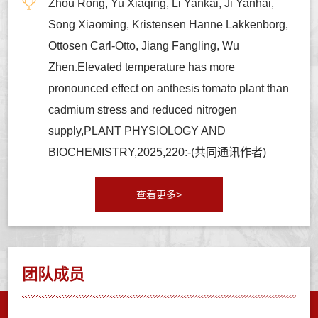
Zhou Rong, Yu Xiaqing, Li Yankai, Ji Yanhai,
Song Xiaoming, Kristensen Hanne Lakkenborg,
Ottosen Carl-Otto, Jiang Fangling, Wu
Zhen.Elevated temperature has more
pronounced effect on anthesis tomato plant than
cadmium stress and reduced nitrogen
supply,PLANT PHYSIOLOGY AND
BIOCHEMISTRY,2025,220:-(共同通讯作者)
查看更多>
团队成员