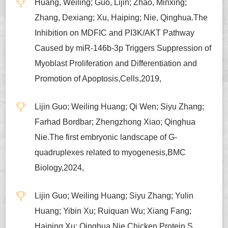
Huang, Weiling; Guo, Lijin; Zhao, Minxing;
Zhang, Dexiang; Xu, Haiping; Nie, Qinghua.The
Inhibition on MDFIC and PI3K/AKT Pathway
Caused by miR-146b-3p Triggers Suppression of
Myoblast Proliferation and Differentiation and
Promotion of Apoptosis,Cells,2019,
Lijin Guo; Weiling Huang; Qi Wen; Siyu Zhang;
Farhad Bordbar; Zhengzhong Xiao; Qinghua
Nie.The first embryonic landscape of G-
quadruplexes related to myogenesis,BMC
Biology,2024,
Lijin Guo; Weiling Huang; Siyu Zhang; Yulin
Huang; Yibin Xu; Ruiquan Wu; Xiang Fang;
Haiping Xu; Qinghua Nie.Chicken Protein S