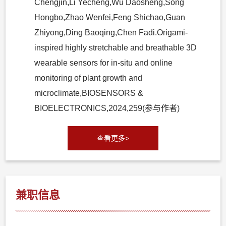
Chengjin,Li Yecheng,Wu Daosheng,Song
Hongbo,Zhao Wenfei,Feng Shichao,Guan
Zhiyong,Ding Baoqing,Chen Fadi.Origami-
inspired highly stretchable and breathable 3D
wearable sensors for in-situ and online
monitoring of plant growth and
microclimate,BIOSENSORS &
BIOELECTRONICS,2024,259(参与作者)
查看更多>
兼职信息