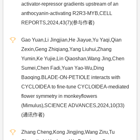
activator-repressor gradients upstream of an
anthocyanin-activating R2R3-MYB,CELL
REPORTS,2024,43(7)(参与作者)
Gao Yuan,Li Jingjian,He Jiayue,Yu Yaqi,Qian
Zexin,Geng Zhiqiang,Yang Liuhui,Zhang
Yumin,Ke Yujie,Lin Qiaoshan,Wang Jing,Chen
Sumei,Chen Fadi,Yuan Yao-Wu,Ding
Baoqing.BLADE-ON-PETIOLE interacts with
CYCLOIDEA to fine-tune CYCLOIDEA-mediated
flower symmetry in monkeyflowers
(Mimulus),SCIENCE ADVANCES,2024,10(33)
(通讯作者)
Zhang Cheng,Kong Jingjing,Wang Ziru,Tu