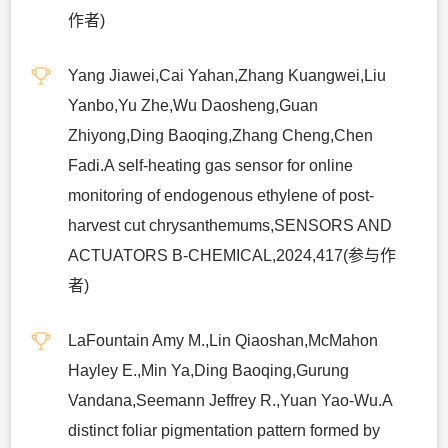
作者)
Yang Jiawei,Cai Yahan,Zhang Kuangwei,Liu
Yanbo,Yu Zhe,Wu Daosheng,Guan
Zhiyong,Ding Baoqing,Zhang Cheng,Chen
Fadi.A self-heating gas sensor for online
monitoring of endogenous ethylene of post-
harvest cut chrysanthemums,SENSORS AND
ACTUATORS B-CHEMICAL,2024,417(参与作
者)
LaFountain Amy M.,Lin Qiaoshan,McMahon
Hayley E.,Min Ya,Ding Baoqing,Gurung
Vandana,Seemann Jeffrey R.,Yuan Yao-Wu.A
distinct foliar pigmentation pattern formed by