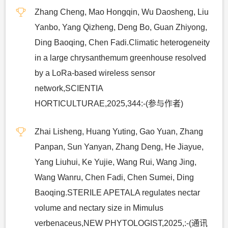
Zhang Cheng, Mao Hongqin, Wu Daosheng, Liu
Yanbo, Yang Qizheng, Deng Bo, Guan Zhiyong,
Ding Baoqing, Chen Fadi.Climatic heterogeneity
in a large chrysanthemum greenhouse resolved
by a LoRa-based wireless sensor
network,SCIENTIA
HORTICULTURAE,2025,344:-(参与作者)
Zhai Lisheng, Huang Yuting, Gao Yuan, Zhang
Panpan, Sun Yanyan, Zhang Deng, He Jiayue,
Yang Liuhui, Ke Yujie, Wang Rui, Wang Jing,
Wang Wanru, Chen Fadi, Chen Sumei, Ding
Baoqing.STERILE APETALA regulates nectar
volume and nectary size in Mimulus
verbenaceus,NEW PHYTOLOGIST,2025,:-(通讯